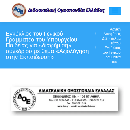
You are here:
Αρχική
Εγκύκλιος του Γενικού
Αποφάσεις
Γραμματέα του Υπουργείου
Δ.Σ. - Δελτία
Τύπου
Παιδείας για «διαφήμιση»
Εγκύκλιος
συνεδρίου με θέμα «Αξιολόγηση
του Γενικού
στην Εκπαίδευση»
Γραμματέα
του…