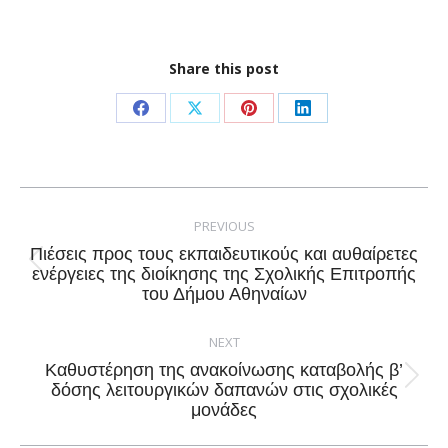
Share this post
Share
Share
Share
Share
on
on
on
on
Facebook
X
Pinterest
LinkedIn
Post
navigation
PREVIOUS
Πιέσεις προς τους εκπαιδευτικούς και αυθαίρετες
Previous
ενέργειες της διοίκησης της Σχολικής Επιτροπής
του Δήμου Αθηναίων
post:
NEXT
Καθυστέρηση της ανακοίνωσης καταβολής β’
Next
δόσης λειτουργικών δαπανών στις σχολικές
μονάδες
post: