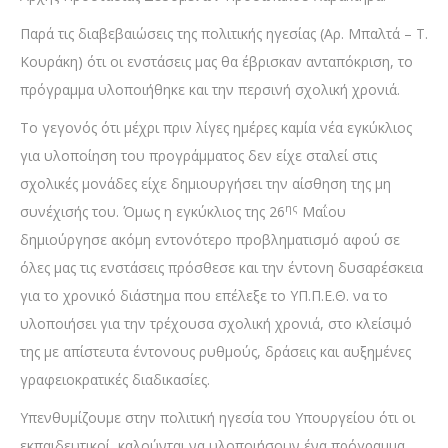
Παρά τις διαβεβαιώσεις της πολιτικής ηγεσίας (Αρ. Μπαλτά – Τ.
Κουράκη) ότι οι ενστάσεις μας θα έβρισκαν ανταπόκριση, το
πρόγραμμα υλοποιήθηκε και την περσινή σχολική χρονιά.
Το γεγονός ότι μέχρι πριν λίγες ημέρες καμία νέα εγκύκλιος
για υλοποίηση του προγράμματος δεν είχε σταλεί στις
σχολικές μονάδες είχε δημιουργήσει την αίσθηση της μη
ης
συνέχισής του. Όμως η εγκύκλιος της 26
Μαΐου
δημιούργησε ακόμη εντονότερο προβληματισμό αφού σε
όλες μας τις ενστάσεις πρόσθεσε και την έντονη δυσαρέσκεια
για το χρονικό διάστημα που επέλεξε το ΥΠ.Π.Ε.Θ. να το
υλοποιήσει για την τρέχουσα σχολική χρονιά, στο κλείσιμό
της με απίστευτα έντονους ρυθμούς, δράσεις και αυξημένες
γραφειοκρατικές διαδικασίες.
Υπενθυμίζουμε στην πολιτική ηγεσία του Υπουργείου ότι οι
εκπαιδευτικοί καλούνται να υλοποιήσουν ένα πρόγραμμα