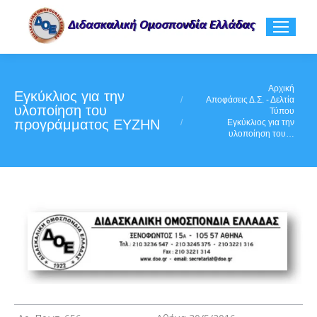
You are here:
Αρχική
Εγκύκλιος για την
Αποφάσεις Δ.Σ. - Δελτία
υλοποίηση του
Τύπου
προγράμματος ΕΥΖΗΝ
Εγκύκλιος για την
υλοποίηση του…