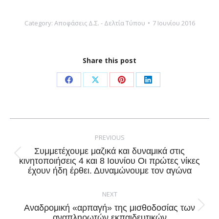
Category:
Αποφάσεις Δ.Σ. - Δελτία Τύπου
7 Ιουνίου 2016
Share this post
Share
Share
Share
Share
on
on
on
on
Facebook
X
Pinterest
LinkedIn
Post
navigation
PREVIOUS
Συμμετέχουμε μαζικά και δυναμικά στις
Previous
κινητοποιήσεις 4 και 8 Ιουνίου Οι πρώτες νίκες
έχουν ήδη έρθει. Δυναμώνουμε τον αγώνα
post:
NEXT
Αναδρομική «αρπαγή» της μισθοδοσίας των
Next
αναπληρωτών εκπαιδευτικών