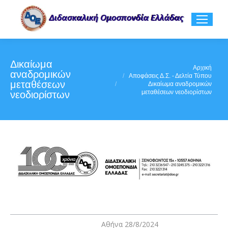
Δικαίωμα
You are here:
Αρχική
αναδρομικών
Αποφάσεις Δ.Σ. - Δελτία Τύπου
μεταθέσεων
Δικαίωμα αναδρομικών
μεταθέσεων νεοδιορίστων
νεοδιορίστων
Αθήνα 28/8/2024