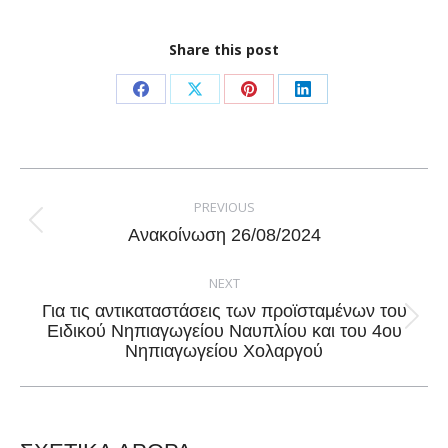
Share this post
Share
Share
Share
Share
on
on
on
on
Facebook
X
Pinterest
LinkedIn
Post
navigation
PREVIOUS
Previous
Ανακοίνωση 26/08/2024
post:
NEXT
Για τις αντικαταστάσεις των προϊσταμένων του
Next
Ειδικού Νηπιαγωγείου Ναυπλίου και του 4ου
Νηπιαγωγείου Χολαργού
post: