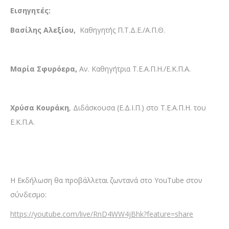
Εισηγητές:
Βασίλης Αλεξίου,
Καθηγητής Π.Τ.Δ.Ε./Α.Π.Θ.
Μαρία Σφυρόερα,
Αν. Καθηγήτρια Τ.Ε.Α.Π.Η./Ε.Κ.Π.Α.
Χρύσα Κουράκη
, Διδάσκουσα (Ε.Δ.Ι.Π.) στο Τ.Ε.Α.Π.Η. του
Ε.Κ.Π.Α.
Η Εκδήλωση θα προβάλλεται ζωντανά στο YouTube στον
σύνδεσμο:
https://youtube.com/live/RnD4WW4jBhk?feature=share