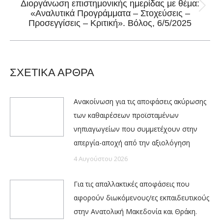
Διοργάνωση επιστημονικής ημερίδας με θέμα:
Next
«Αναλυτικά Προγράμματα – Στοχεύσεις –
Προσεγγίσεις – Κριτική». Βόλος, 6/5/2025
post:
ΣΧΕΤΙΚΑ ΑΡΘΡΑ
Ανακοίνωση για τις αποφάσεις ακύρωσης
των καθαιρέσεων προϊσταμένων
νηπιαγωγείων που συμμετέχουν στην
απεργία-αποχή από την αξιολόγηση
4 Αυγούστου 2026
Για τις απαλλακτικές αποφάσεις που
αφορούν διωκόμενους/ες εκπαιδευτικούς
στην Ανατολική Μακεδονία και Θράκη.