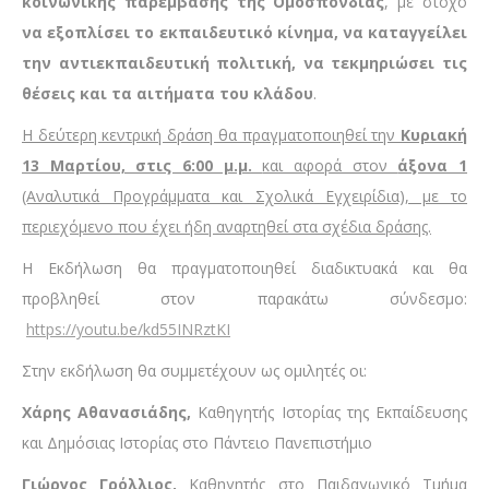
κοινωνικής παρέμβασης της Ομοσπονδίας
, με στόχο
να
εξοπλίσει το εκπαιδευτικό κίνημα, να καταγγείλει
την αντιεκπαιδευτική πολιτική, να τεκμηριώσει τις
θέσεις και τα αιτήματα του κλάδου
.
Η δεύτερη κεντρική δράση θα πραγματοποιηθεί την
Κυριακή
13 Μαρτίου, στις 6:00 μ.μ.
και αφορά στον
άξονα 1
(Αναλυτικά Προγράμματα και Σχολικά Εγχειρίδια), με το
περιεχόμενο που έχει ήδη αναρτηθεί στα σχέδια δράσης.
Η Εκδήλωση θα πραγματοποιηθεί διαδικτυακά και θα
προβληθεί στον παρακάτω σύνδεσμο:
https://youtu.be/kd55INRztKI
Στην εκδήλωση θα συμμετέχουν ως ομιλητές οι:
Χάρης Αθανασιάδης,
Καθηγητής Ιστορίας της Εκπαίδευσης
και Δημόσιας Ιστορίας στο Πάντειο Πανεπιστήμιο
Γιώργος Γρόλλιος,
Καθηγητής στο Παιδαγωγικό Τμήμα