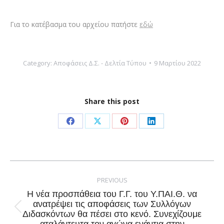
Για το κατέβασμα του αρχείου πατήστε
εδώ
Category:
Αποφάσεις Δ.Σ. - Δελτία Τύπου
9 Μαρτίου 2022
Share this post
Share
Share
Share
Share
on
on
on
on
Facebook
X
Pinterest
LinkedIn
Post
navigation
PREVIOUS
Η νέα προσπάθεια του Γ.Γ. του Υ.ΠΑΙ.Θ. να
ανατρέψει τις αποφάσεις των Συλλόγων
Previous
Διδασκόντων θα πέσει στο κενό. Συνεχίζουμε