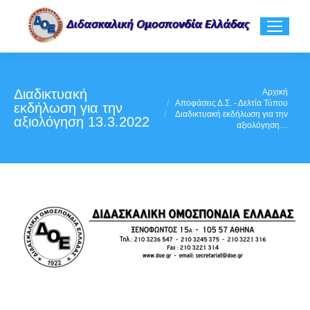
Διαδικτυακή
You are here:
Αρχική
Αποφάσεις Δ.Σ. - Δελτία Τύπου
εκδήλωση για την
Διαδικτυακή εκδήλωση για την
αξιολόγηση 13.3.2022
αξιολόγηση…