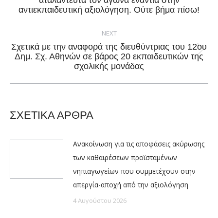
αταλάντευτα τον αγώνα ενάντια στην
post:
αντιεκπαιδευτική αξιολόγηση. Ούτε βήμα πίσω!
NEXT
Σχετικά με την αναφορά της διευθύντριας του 12ου
Next
Δημ. Σχ. Αθηνών σε βάρος 20 εκπαιδευτικών της
σχολικής μονάδας
post:
ΣΧΕΤΙΚΑ ΑΡΘΡΑ
Ανακοίνωση για τις αποφάσεις ακύρωσης
των καθαιρέσεων προϊσταμένων
νηπιαγωγείων που συμμετέχουν στην
απεργία-αποχή από την αξιολόγηση
4 Αυγούστου 2026