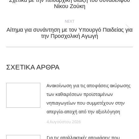
Σχετικά με την πειθαρχική δίωξη του συναδέλφου
Previous
Νίκου Ζούκη
post:
NEXT
Αίτημα για συνάντηση με τον Υπουργό Παιδείας για
Next
την Προσχολική Αγωγή
post:
ΣΧΕΤΙΚΑ ΑΡΘΡΑ
Ανακοίνωση για τις αποφάσεις ακύρωσης
των καθαιρέσεων προϊσταμένων
νηπιαγωγείων που συμμετέχουν στην
απεργία-αποχή από την αξιολόγηση
4 Αυγούστου 2026
Για τις απαλλακτικές αποφάσεις που