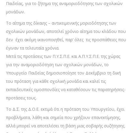
Παιδείας, για το ζήτημα της αναμοριοδότησης των σχολικών
μονάδων.
Το αίτημα της δίκαιης – αντικειμενικής μοριοδότησης των
σχολικών μονάδων, αποτελεί χρόνιο αίτημα του κλάδου που
δεν έχει ακόμη ικανοποιηθεί, παρ’ όλες τις προσπάθειες που
έγιναν τα τελευταία χρόνια.
Μετά τις προτάσεις των Π.Υ.Σ.Π.Ε. και Α.Π.Υ.Σ.Π.Ε. της χώρας
για την αναμοριοδότηση των σχολικών μονάδων, το
Υπουργείο Παιδείας δημοσιοποίησε τον Δεκέμβριο τη δική
του πρόταση για κάθε σχολική μονάδα και καλεί τις
εκπαιδευτικές ομοσπονδίες να καταθέσουν τις παρατηρήσεις-
προτάσεις τους.
Το Δ.Σ. της Δ.Ο.Ε. εκτιμά ότι η πρόταση του Υπουργείου, έχει
προβλήματα, λάθη και σημεία που χρήζουν επανεκτίμησης,
αλλά μπορεί να αποτελέσει τη βάση μιας σοβαρής συζήτησης.