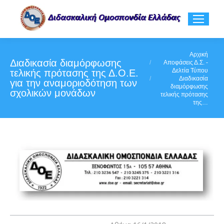
You are here:
Αρχική
Διαδικασία διαμόρφωσης
Αποφάσεις Δ.Σ. -
Δελτία Τύπου
τελικής πρότασης της Δ.Ο.Ε.
Διαδικασία
για την αναμοριοδότηση των
διαμόρφωσης
σχολικών μονάδων
τελικής πρότασης
της…