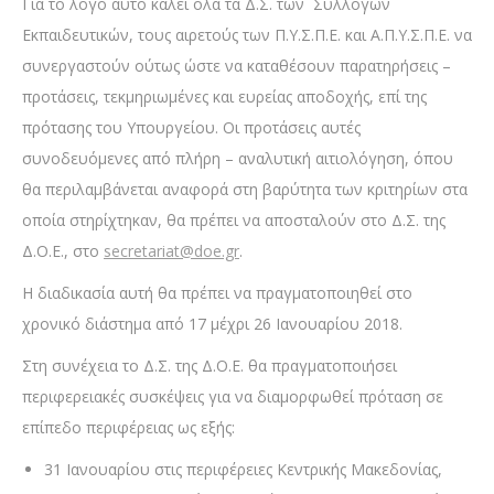
Για το λόγο αυτό καλεί όλα τα Δ.Σ. των Συλλόγων
Εκπαιδευτικών, τους αιρετούς των Π.Υ.Σ.Π.Ε. και Α.Π.Υ.Σ.Π.Ε. να
συνεργαστούν ούτως ώστε να καταθέσουν παρατηρήσεις –
προτάσεις, τεκμηριωμένες και ευρείας αποδοχής, επί της
πρότασης του Υπουργείου. Οι προτάσεις αυτές
συνοδευόμενες από πλήρη – αναλυτική αιτιολόγηση, όπου
θα περιλαμβάνεται αναφορά στη βαρύτητα των κριτηρίων στα
οποία στηρίχτηκαν, θα πρέπει να αποσταλούν στο Δ.Σ. της
Δ.Ο.Ε., στο
secretariat@doe.gr
.
Η διαδικασία αυτή θα πρέπει να πραγματοποιηθεί στο
χρονικό διάστημα από 17 μέχρι 26 Ιανουαρίου 2018.
Στη συνέχεια το Δ.Σ. της Δ.Ο.Ε. θα πραγματοποιήσει
περιφερειακές συσκέψεις για να διαμορφωθεί πρόταση σε
επίπεδο περιφέρειας ως εξής:
31 Ιανουαρίου στις περιφέρειες Κεντρικής Μακεδονίας,