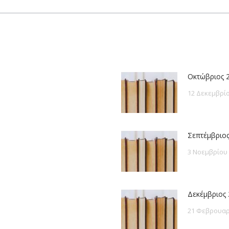
post:
Οκτώβριος 
12 Δεκεμβρίο
Σεπτέμβριος
3 Νοεμβρίου
Δεκέμβριος 
21 Φεβρουαρ