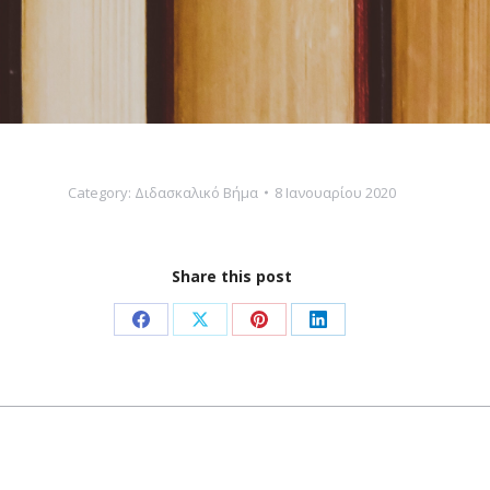
Category:
Διδασκαλικό Βήμα
8 Ιανουαρίου 2020
Share this post
Share
Share
Share
Share
on
on
on
on
Facebook
X
Pinterest
LinkedIn
Next