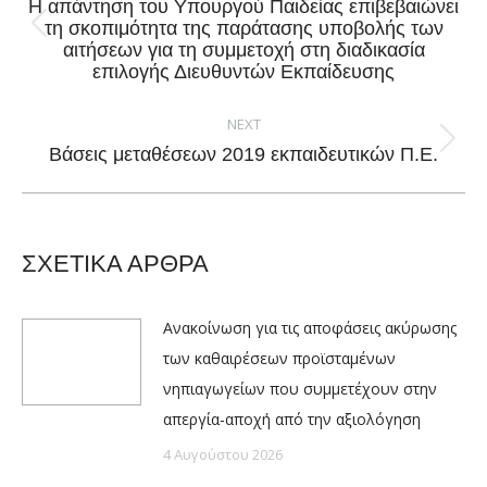
Η απάντηση του Υπουργού Παιδείας επιβεβαιώνει
τη σκοπιμότητα της παράτασης υποβολής των
Previous
αιτήσεων για τη συμμετοχή στη διαδικασία
post:
επιλογής Διευθυντών Εκπαίδευσης
NEXT
Next
Βάσεις μεταθέσεων 2019 εκπαιδευτικών Π.Ε.
post:
ΣΧΕΤΙΚΑ ΑΡΘΡΑ
Ανακοίνωση για τις αποφάσεις ακύρωσης
των καθαιρέσεων προϊσταμένων
νηπιαγωγείων που συμμετέχουν στην
απεργία-αποχή από την αξιολόγηση
4 Αυγούστου 2026