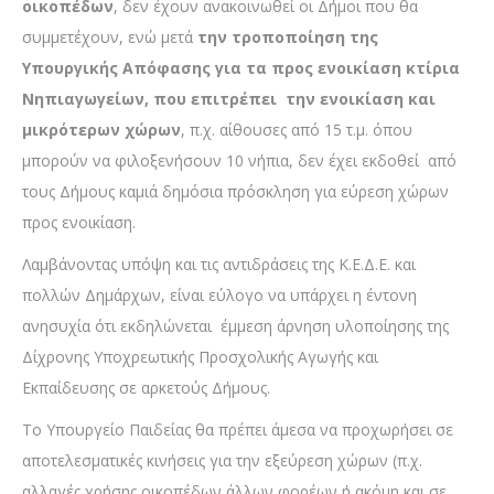
οικοπέδων
, δεν έχουν ανακοινωθεί οι Δήμοι που θα
συμμετέχουν, ενώ μετά
την τροποποίηση της
Υπουργικής Απόφασης για τα προς ενοικίαση κτίρια
Νηπιαγωγείων, που επιτρέπει την ενοικίαση και
μικρότερων χώρων
, π.χ. αίθουσες από 15 τ.μ. όπου
μπορούν να φιλοξενήσουν 10 νήπια, δεν έχει εκδοθεί από
τους Δήμους καμιά δημόσια πρόσκληση για εύρεση χώρων
προς ενοικίαση.
Λαμβάνοντας υπόψη και τις αντιδράσεις της Κ.Ε.Δ.Ε. και
πολλών Δημάρχων, είναι εύλογο να υπάρχει η έντονη
ανησυχία ότι εκδηλώνεται έμμεση άρνηση υλοποίησης της
Δίχρονης Υποχρεωτικής Προσχολικής Αγωγής και
Εκπαίδευσης σε αρκετούς Δήμους.
Το Υπουργείο Παιδείας θα πρέπει άμεσα να προχωρήσει σε
αποτελεσματικές κινήσεις για την εξεύρεση χώρων (π.χ.
αλλαγές χρήσης οικοπέδων άλλων φορέων ή ακόμη και σε