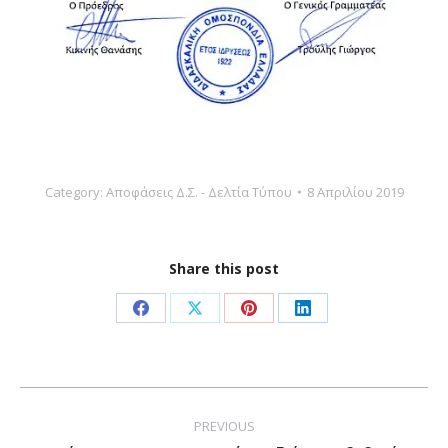
Category:
Αποφάσεις Δ.Σ. - Δελτία Τύπου
8 Απριλίου 2019
Share this post
Share
Share
Share
Share
on
on
on
on
Facebook
X
Pinterest
LinkedIn
Post
navigation
PREVIOUS