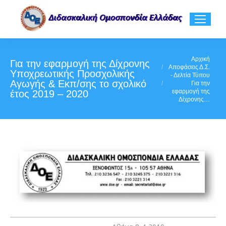
You are here:
Αρχική
Για την εφαρμογή της Δίχρονης
Αποφάσεις Δ.Σ.
Υποχρεωτικής Προσχολικής
- Δελτία Τύπου
Αγωγής & Εκπ/σης το σχολικό
Για την
εφαρμογή της
έτος 2019 – 2020
Δίχρονης…