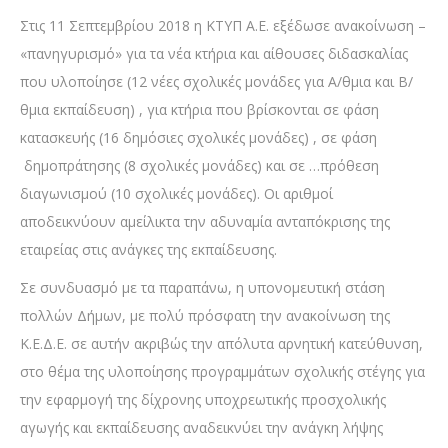
Στις 11 Σεπτεμβρίου 2018 η ΚΤΥΠ Α.Ε. εξέδωσε ανακοίνωση –
«πανηγυρισμό» για τα νέα κτήρια και αίθουσες διδασκαλίας
που υλοποίησε (12 νέες σχολικές μονάδες για Α/θμια και Β/
θμια εκπαίδευση) , για κτήρια που βρίσκονται σε φάση
κατασκευής (16 δημόσιες σχολικές μονάδες) , σε φάση
δημοπράτησης (8 σχολικές μονάδες) και σε …πρόθεση
διαγωνισμού (10 σχολικές μονάδες). Οι αριθμοί
αποδεικνύουν αμείλικτα την αδυναμία ανταπόκρισης της
εταιρείας στις ανάγκες της εκπαίδευσης.
Σε συνδυασμό με τα παραπάνω, η υπονομευτική στάση
πολλών Δήμων, με πολύ πρόσφατη την ανακοίνωση της
Κ.Ε.Δ.Ε. σε αυτήν ακριβώς την απόλυτα αρνητική κατεύθυνση,
στο θέμα της υλοποίησης προγραμμάτων σχολικής στέγης για
την εφαρμογή της δίχρονης υποχρεωτικής προσχολικής
αγωγής και εκπαίδευσης αναδεικνύει την ανάγκη λήψης