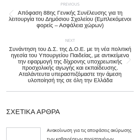
navigation
PREVIOUS
Απόφαση 88ης Γενικής Συνέλευσης για τη
Previous
λειτουργία του Δημόσιου Σχολείου (Εμπλεκόμενοι
φορείς – Ασφάλεια χώρων)
post:
NEXT
Συνάντηση του Δ.Σ. της Δ.Ο.Ε. με τη νέα πολιτική
ηγεσία του Υπουργείου Παιδείας, με αντικείμενο
την εφαρμογή της δίχρονης υποχρεωτικής
Next
προσχολικής αγωγής και εκπαίδευσης.
post:
Αταλάντευτα υπερασπιζόμαστε την άμεση
υλοποίησή της σε όλη την Ελλάδα
ΣΧΕΤΙΚΑ ΑΡΘΡΑ
Ανακοίνωση για τις αποφάσεις ακύρωσης
των καθαιρέσεων προϊσταμένων