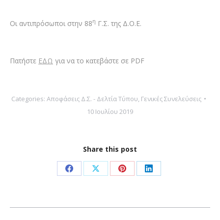
η
Οι αντιπρόσωποι στην 88
Γ.Σ. της Δ.Ο.Ε.
Πατήστε
ΕΔΩ
για να το κατεβάστε σε PDF
Categories:
Αποφάσεις Δ.Σ. - Δελτία Τύπου
,
Γενικές Συνελεύσεις
10 Ιουλίου 2019
Share this post
Share
Share
Share
Share
on
on
on
on
Facebook
X
Pinterest
LinkedIn
Post