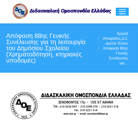
You are here:
Αρχική
Απόφαση 88ης Γενικής
Αποφάσεις Δ.Σ.
Συνέλευσης για τη λειτουργία
- Δελτία Τύπου
του Δημόσιου Σχολείου
Απόφαση 88ης
(Χρηματοδότηση, κτηριακές
Γενικής
Συνέλευσης
υποδομές)
για…