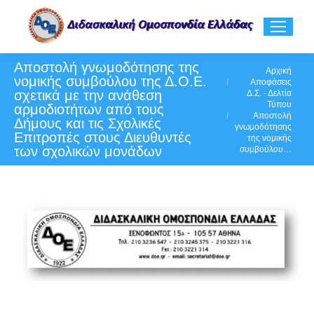
Αποστολή γνωμοδότησης της
You are here:
Αρχική
νομικής συμβούλου της Δ.Ο.Ε.
Αποφάσεις
σχετικά με την ανάθεση
Δ.Σ. - Δελτία
Τύπου
αρμοδιοτήτων από τους
Αποστολή
Δήμους και τις Σχολικές
γνωμοδότησης
Επιτροπές στους Διευθυντές
της νομικής
των σχολικών μονάδων
συμβούλου…