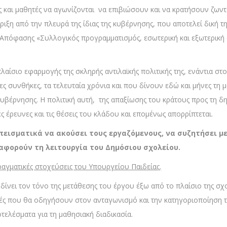
ς και μαθητές να αγωνίζονται να επιβιώσουν και να κρατήσουν ζων
ήριξη από την πλευρά της ίδιας της κυβέρνησης, που αποτελεί δική 
Απόφασης «Συλλογικός προγραμματισμός, εσωτερική και εξωτερική
πλαίσιο εφαρμογής της σκληρής αντιλαϊκής πολιτικής της, ενάντια στ
ες συνθήκες, τα τελευταία χρόνια και που δίνουν εδώ και μήνες τη 
κυβέρνησης. Η πολιτική αυτή, της απαξίωσης του κράτους προς τη 
ς έρευνες και τις θέσεις του κλάδου και επομένως απορρίπτεται.
εισματικά να ακούσει τους εργαζόμενους, να συζητήσει με 
αφορούν τη λειτουργία του Δημόσιου σχολείου.
πραγματικές στοχεύσεις του Υπουργείου Παιδείας.
ίνει τον τόνο της μετάθεσης του έργου έξω από το πλαίσιο της σχολ
ογές που θα οδηγήσουν στον ανταγωνισμό και την κατηγοριοποίηση 
τελέσματα για τη μαθησιακή διαδικασία.