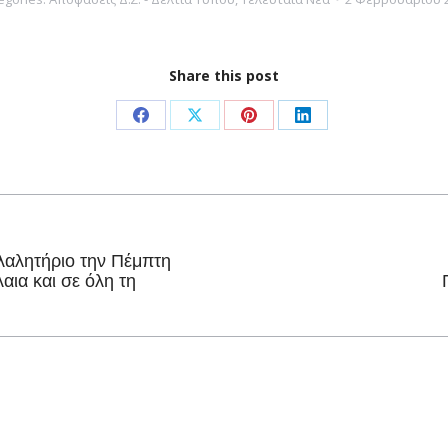
Share this post
Share
Share
Share
Share
on
on
on
on
Facebook
X
Pinterest
LinkedIn
λλαλητήριο την Πέμπτη
Next
αια και σε όλη τη
post: