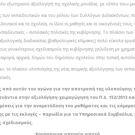
λο εξωτερικού αξιολογητή της σχολικής μονάδας με «όπλο του» μι
 των εκπαιδευτικών και του ρόλου των Συλλόγων Διδασκόντων, που
τικοί και τα σχολεία, οι ίδιοι οι μαθητές και οι οικογένειές τους, 
κπαιδευτικές – αντιλαϊκές πολιτικές της κυβέρνησης. Το πλαίσιο τ
αξιολογικής διαδικασίας (βαθμολογικές κλίμακες) πολύ εύκολα εργαλε
υς γενικότερους σχεδιασμούς της κυβέρνησης (σύνδεση με χρηματ
ταφορά, αρχικά, δομών του δημόσιου σχολείου στην τοπική αυτοδιο
ται», το πλαίσιο υλοποίησης της νέας ατομικής αξιολόγησης των εκπ
τικές.
όμος από αυτόν του αγώνα για την αποτροπή της υλοποίηση
νάντια στην αξιολόγηση-χειραγώγηση του Π.Δ. 152/2013 κα
μίσεις για την αναμετάδοση του μαθήματος και τις κάμερε
 με τις εκλογές – παρωδία για τα Υπηρεσιακά Συμβούλια, 
ς σχεδιασμούς.
Κηρύσσουμε απεργία-αποχή