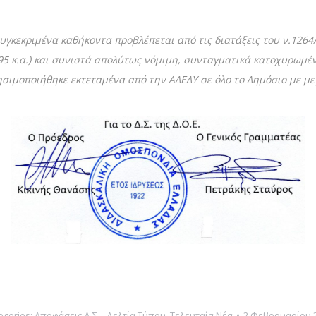
συγκεκριμένα καθήκοντα προβλέπεται
από τις διατάξεις του ν.126
995 κ.α.) και συνιστά απολύτως νόμιμη, συνταγματικά
κατοχυρωμέν
ησιμοποιήθηκε εκτεταμένα από την ΑΔΕΔΥ σε όλο το Δημόσιο με με
egories:
Αποφάσεις Δ.Σ. - Δελτία Τύπου
,
Τελευταία Νέα
2 Φεβρουαρίου 