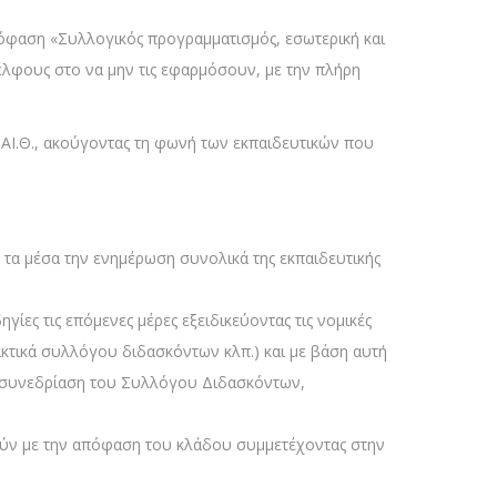
πόφαση «Συλλογικός προγραμματισμός, εσωτερική και
λφους στο να μην τις εφαρμόσουν, με την πλήρη
.ΠΑΙ.Θ., ακούγοντας τη φωνή των εκπαιδευτικών που
τα μέσα την ενημέρωση συνολικά της εκπαιδευτικής
γίες τις επόμενες μέρες εξειδικεύοντας τις νομικές
ακτικά συλλόγου διδασκόντων κλπ.) και με βάση αυτή
 συνεδρίαση του Συλλόγου Διδασκόντων,
θούν με την απόφαση του κλάδου συμμετέχοντας στην