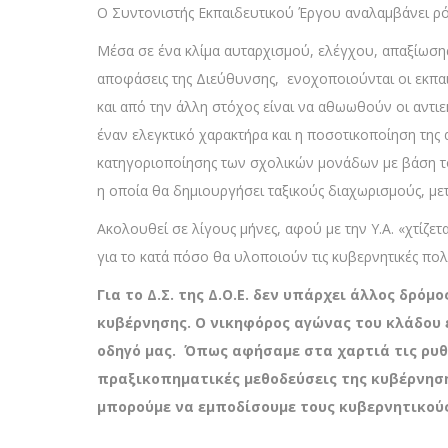
Ο Συντονιστής Εκπαιδευτικού Έργου αναλαμβάνει ρό
Μέσα σε ένα κλίμα αυταρχισμού, ελέγχου, απαξίωσης
αποφάσεις της Διεύθυνσης, ενοχοποιούνται οι εκπαιδευ
και από την άλλη στόχος είναι να αθωωθούν οι αντιε
έναν ελεγκτικό χαρακτήρα και η ποσοτικοποίηση της 
κατηγοριοποίησης των σχολικών μονάδων με βάση το
η οποία θα δημιουργήσει ταξικούς διαχωρισμούς, με
Ακολουθεί σε λίγους μήνες, αφού με την Υ.Α. «χτίζε
για το κατά πόσο θα υλοποιούν τις κυβερνητικές πολι
Για το Δ.Σ. της Δ.Ο.Ε. δεν υπάρχει άλλος δρ
κυβέρνησης. Ο νικηφόρος αγώνας του κλάδου ε
οδηγό μας. Όπως αφήσαμε στα χαρτιά τις ρυθ
πραξικοπηματικές μεθοδεύσεις της κυβέρνησης
μπορούμε να εμποδίσουμε τους κυβερνητικού