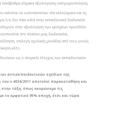
α δεκάβαθμη κλίμακα αξιολόγησης-κατηγοριοποίησης.
 καλείται να «υποτάσσεται» στα κελεύσματα και τις
για ό,τι δεν πάει καλά στην εκπαιδευτική διαδικασία
ων οδηγιών στην αξιολόγηση των κριτηρίων προσδίδει
ιοποιείται στο πλαίσιο μιας διαδικασίας
οδότηση, επιλογή σχολικής μονάδας από τους γονείς
ίκηση κλπ.)
αιδευτικών ως ο ατομικός έλεγχος των εκπαιδευτικών
ς των αντιεκπαιδευτικών σχεδίων της
ι του ν.4024/2011 αποτελεί παρακαταθήκη και
ς στην τάξη, όπως ακυρώσαμε τις
με το εμφατικό 95% αποχή, έτσι και τώρα