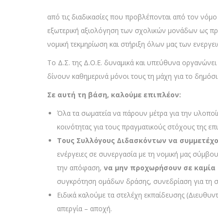
από τις διαδικασίες που προβλέπονται από τον νόμο
εξωτερική αξιολόγηση των σχολικών μονάδων ως προ
νομική τεκμηρίωση και στήριξη όλων μας των ενεργει
Το Δ.Σ. της Δ.Ο.Ε. δυναμικά και υπεύθυνα οργανώνει
δίνουν καθημερινά μόνοι τους τη μάχη για το δημόσι
Σε αυτή τη βάση, καλούμε επιπλέον:
Όλα τα σωματεία να πάρουν μέτρα για την υλοποί
κοινότητας για τους πραγματικούς στόχους της επ
Τους Συλλόγους
Διδασκόντων να συμμετέχου
ενέργειες σε συνεργασία με τη νομική μας σύμβο
την απόφαση,
να
μην προχωρήσουν σε καμία δ
συγκρότηση ομάδων δράσης, συνεδρίαση για τη σύ
Ειδικά καλούμε τα στελέχη εκπαίδευσης (Διευθυν
απεργία – αποχή.