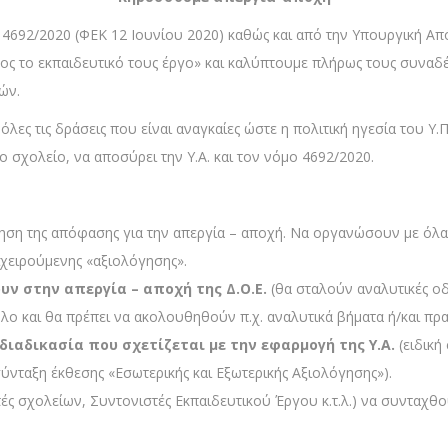
 4692/2020 (ΦΕΚ 12 Ιουνίου 2020) καθώς και από την Υπουργική Α
ς το εκπαιδευτικό τους έργο» και καλύπτουμε πλήρως τους συναδέ
ών.
 όλες τις δράσεις που είναι αναγκαίες ώστε η πολιτική ηγεσία του Υ
ο σχολείο, να αποσύρει την Υ.Α. και τον νόμο 4692/2020.
ηση της απόφασης για την απεργία – αποχή. Να οργανώσουν με όλα 
ιχειρούμενης «αξιολόγησης».
ν στην απεργία – αποχή της Δ.Ο.Ε.
(θα σταλούν αναλυτικές οδη
υλο και θα πρέπει να ακολουθηθούν π.χ. αναλυτικά βήματα ή/και πρ
ιαδικασία που σχετίζεται με την εφαρμογή της Υ.Α.
(ειδική
νταξη έκθεσης «Εσωτερικής και Εξωτερικής Αξιολόγησης»).
τές σχολείων, Συντονιστές Εκπαιδευτικού Έργου κ.τ.λ.) να συνταχ