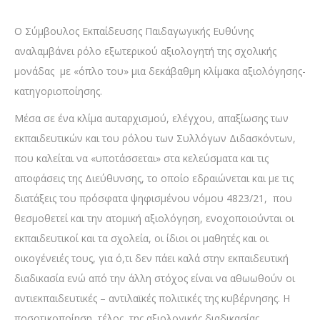
Ο Σύμβουλος Εκπαίδευσης Παιδαγωγικής Ευθύνης
αναλαμβάνει ρόλο εξωτερικού αξιολογητή της σχολικής
μονάδας με «όπλο του» μια δεκάβαθμη κλίμακα αξιολόγησης-
κατηγοριοποίησης.
Μέσα σε ένα κλίμα αυταρχισμού, ελέγχου, απαξίωσης των
εκπαιδευτικών και του ρόλου των Συλλόγων Διδασκόντων,
που καλείται να «υποτάσσεται» στα κελεύσματα και τις
αποφάσεις της Διεύθυνσης, το οποίο εδραιώνεται και με τις
διατάξεις του πρόσφατα ψηφισμένου νόμου 4823/21, που
θεσμοθετεί και την ατομική αξιολόγηση, ενοχοποιούνται οι
εκπαιδευτικοί και τα σχολεία, οι ίδιοι οι μαθητές και οι
οικογένειές τους, για ό,τι δεν πάει καλά στην εκπαιδευτική
διαδικασία ενώ από την άλλη στόχος είναι να αθωωθούν οι
αντιεκπαιδευτικές – αντιλαϊκές πολιτικές της κυβέρνησης. Η
ποσοτικοποίηση, τέλος, της αξιολογικής διαδικασίας