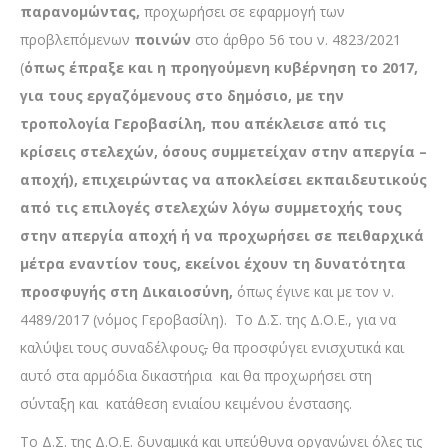
παρανομώντας,
προχωρήσει σε εφαρμογή των
προβλεπόμενων
ποινών
στο άρθρο 56 του ν. 4823/2021
(
όπως έπραξε και η προηγούμενη κυβέρνηση το 2017,
για τους εργαζόμενους στο δημόσιο, με την
τροπολογία Γεροβασίλη, που απέκλεισε από τις
κρίσεις στελεχών, όσους συμμετείχαν στην απεργία –
αποχή), επιχειρώντας να αποκλείσει εκπαιδευτικούς
από τις επιλογές στελεχών λόγω συμμετοχής τους
στην απεργία αποχή ή να προχωρήσει σε πειθαρχικά
μέτρα εναντίον τους, εκείνοι έχουν τη δυνατότητα
προσφυγής στη Δικαιοσύνη,
όπως έγινε και με τον ν.
4489/2017 (νόμος Γεροβασίλη). Το Δ.Σ. της Δ.Ο.Ε., για να
καλύψει τους συναδέλφους
,
θα προσφύγει ενισχυτικά και
αυτό στα αρμόδια δικαστήρια και θα προχωρήσει στη
σύνταξη και κατάθεση ενιαίου κειμένου ένστασης.
Το Δ.Σ. της Δ.Ο.Ε. δυναμικά και υπεύθυνα οργανώνει όλες τις