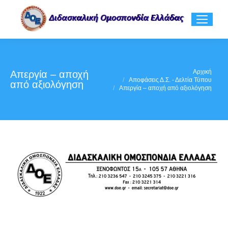
You are here:
Αρχική
Απεργία – αποχή
Αποφάσεις Δ.Σ. - Δελτία Τύπου
από αξιολόγηση
Απεργία – αποχή από αξιολόγηση