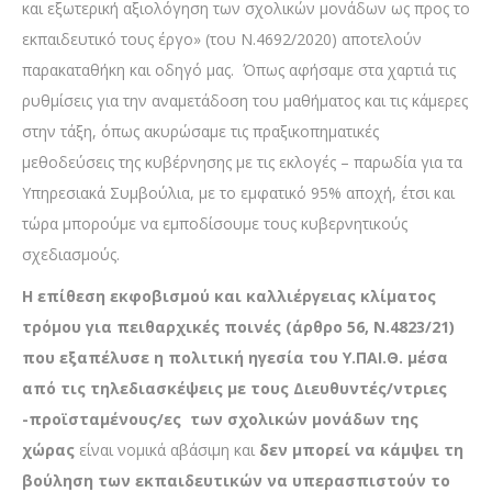
και εξωτερική αξιολόγηση των σχολικών μονάδων ως προς το
εκπαιδευτικό τους έργο» (του Ν.4692/2020) αποτελούν
παρακαταθήκη και οδηγό μας. Όπως αφήσαμε στα χαρτιά τις
ρυθμίσεις για την αναμετάδοση του μαθήματος και τις κάμερες
στην τάξη, όπως ακυρώσαμε τις πραξικοπηματικές
μεθοδεύσεις της κυβέρνησης με τις εκλογές – παρωδία για τα
Υπηρεσιακά Συμβούλια, με το εμφατικό 95% αποχή, έτσι και
τώρα μπορούμε να εμποδίσουμε τους κυβερνητικούς
σχεδιασμούς.
Η επίθεση εκφοβισμού και καλλιέργειας κλίματος
τρόμου για πειθαρχικές ποινές (άρθρο 56, Ν.4823/21)
που εξαπέλυσε η πολιτική ηγεσία του Υ.ΠΑΙ.Θ. μέσα
από τις τηλεδιασκέψεις με τους Διευθυντές/ντριες
-προϊσταμένους/ες των σχολικών μονάδων της
χώρας
είναι νομικά αβάσιμη και
δεν μπορεί να κάμψει τη
βούληση των εκπαιδευτικών να υπερασπιστούν το