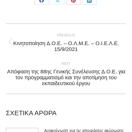
Share
Share
Share
Share
on
on
on
on
Facebook
X
Pinterest
LinkedIn
Post
navigation
PREVIOUS
Κινητοποίηση Δ.Ο.Ε. – Ο.Λ.Μ.Ε. – Ο.Ι.Ε.Λ.Ε.
Previous
15/9/2021
post:
NEXT
Απόφαση της 88ης Γενικής Συνέλευσης Δ.Ο.Ε. για
Next
τον προγραμματισμό και την αποτίμηση του
εκπαιδευτικού έργου
post:
ΣΧΕΤΙΚΑ ΑΡΘΡΑ
Ανακοίνωση για τις αποφάσεις ακύρωσης