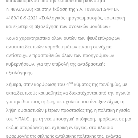
καταδικασμένου από την εκπαιδευτική κοινότητα
Ν.4692/2020) και στην έκδοση της Υ.Α. 108906/ΓΔ4/ΦΕΚ
4189/10-9-2021 «Συλλογικός προγραμματισμός, εσωτερική
και εξωτερική αξιολόγηση των σχολικών μονάδων».
Κοινό χαρακτηριστικό όλων αυτών των ψευδεπίγραφων,
αντιεκπαιδευτικών νομοθετημάτων είναι η συνέχεια
αντίστοιχων προσπαθειών όλων των προηγούμενων
κυβερνήσεων, για την επιβολή της αντιδραστικής
αξιολόγησης.
ου
Σήμερα, στην κορύφωση του 4
κύματος της πανδημίας, με
εκπαιδευτικούς και μαθητές να διακατέχονται από την αγωνία
για την ίδια τους τη ζωή, σε σχολεία που άνοιξαν δίχως τη
λήψη ουσιαστικών μέτρων προστασίας της, η πολιτική ηγεσία
του Υ.ΠΑΙ.Θ., με τη νέα υπουργική απόφαση, προβαίνει σε μια
ακόμη απαράδεκτη και εχθρική ενέργεια, στο πλαίσιο
εφαρμογής της σκληρής αντιλαϊκής πολιτικής της, ενάντια