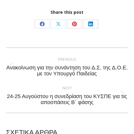
Share this post
Share
Share
Share
Share
on
on
on
on
Facebook
X
Pinterest
LinkedIn
Post
navigation
PREVIOUS
Ανακοίνωση για την συνάντηση του Δ.Σ. της Δ.Ο.Ε.
Previous
με τον Υπουργό Παιδείας
post:
NEXT
24-25 Αυγούστου η συνεδρίαση του ΚΥΣΠΕ για τις
Next
αποσπάσεις Β΄ φάσης
post:
ΣΧΕΤΙΚΑ ΑΡΘΡΑ