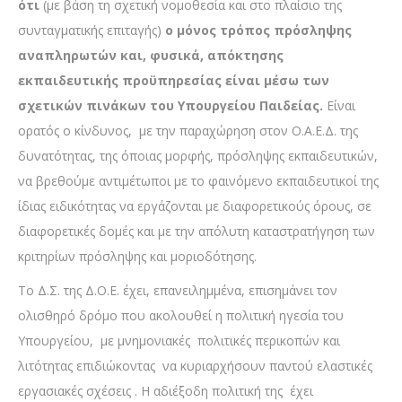
ότι
(με βάση τη σχετική νομοθεσία και στο πλαίσιο της
συνταγματικής επιταγής)
ο μόνος τρόπος πρόσληψης
αναπληρωτών και, φυσικά, απόκτησης
εκπαιδευτικής προϋπηρεσίας είναι μέσω των
σχετικών πινάκων του Υπουργείου Παιδείας.
Είναι
ορατός ο κίνδυνος, με την παραχώρηση στον Ο.Α.Ε.Δ. της
δυνατότητας, της όποιας μορφής, πρόσληψης εκπαιδευτικών,
να βρεθούμε αντιμέτωποι με το φαινόμενο εκπαιδευτικοί της
ίδιας ειδικότητας να εργάζονται με διαφορετικούς όρους, σε
διαφορετικές δομές και με την απόλυτη καταστρατήγηση των
κριτηρίων πρόσληψης και μοριοδότησης.
Το Δ.Σ. της Δ.Ο.Ε. έχει, επανειλημμένα, επισημάνει τον
ολισθηρό δρόμο που ακολουθεί η πολιτική ηγεσία του
Υπουργείου, με μνημονιακές πολιτικές περικοπών και
λιτότητας επιδιώκοντας να κυριαρχήσουν παντού ελαστικές
εργασιακές σχέσεις . Η αδιέξοδη πολιτική της έχει