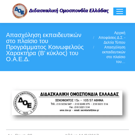
You are here:
Αρχική
Απασχόληση εκπαιδευτικών
Αποφάσεις Δ.Σ. -
στο πλαίσιο του
Δελτία Τύπου
Προγράμματος Κοινωφελούς
Απασχόληση
Χαρακτήρα (Β’ κύκλος) του
εκπαιδευτικών
στο πλαίσιο
Ο.Α.Ε.Δ.
του…