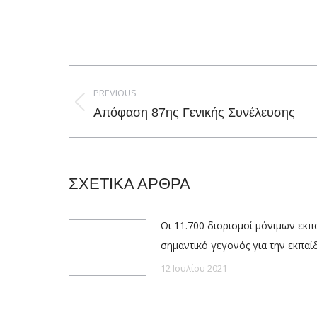
Post
navigation
PREVIOUS
Previous
Aπόφαση 87ης Γενικής Συνέλευσης
post:
ΣΧΕΤΙΚΑ ΑΡΘΡΑ
Οι 11.700 διορισμοί μόνιμων εκπα
σημαντικό γεγονός για την εκπα
12 Ιουλίου 2021