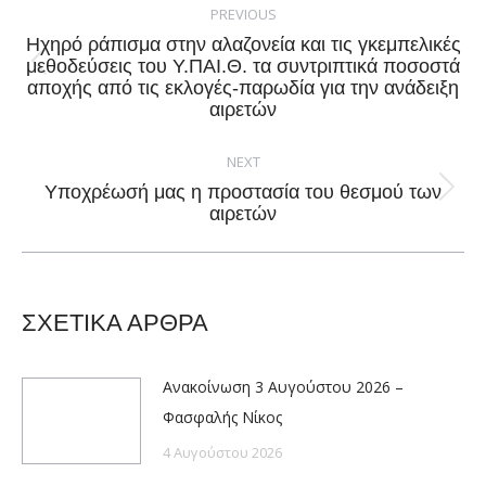
navigation
PREVIOUS
Ηχηρό ράπισμα στην αλαζονεία και τις γκεμπελικές
μεθοδεύσεις του Υ.ΠΑΙ.Θ. τα συντριπτικά ποσοστά
Previous
αποχής από τις εκλογές-παρωδία για την ανάδειξη
post:
αιρετών
NEXT
Υποχρέωσή μας η προστασία του θεσμού των
Next
αιρετών
post:
ΣΧΕΤΙΚΑ ΑΡΘΡΑ
Ανακοίνωση 3 Αυγούστου 2026 –
Φασφαλής Νίκος
4 Αυγούστου 2026