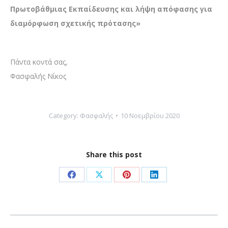
Πρωτοβάθμιας Εκπαίδευσης και λήψη απόφασης για
διαμόρφωση σχετικής πρότασης»
Πάντα κοντά σας,
Φασφαλής Νίκος­­
Category:
Φασφαλής
10 Νοεμβρίου 2020
Share this post
Share
Share
Share
Share
on
on
on
on
Facebook
X
Pinterest
LinkedIn
Post