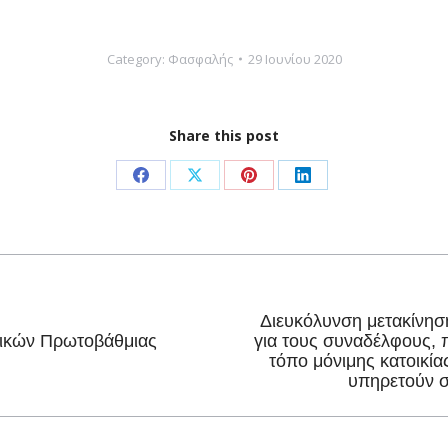
Category:
Φασφαλής
29 Ιουνίου 2020
Share this post
Share
Share
Share
Share
on
on
on
on
Facebook
X
Pinterest
LinkedIn
Διευκόλυνση μετακίνηση
τικών Πρωτοβάθμιας
για τους συναδέλφους, 
Next
τόπο μόνιμης κατοικία
post:
υπηρετούν σ