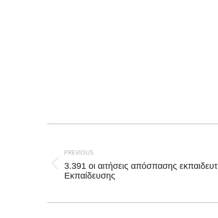
Post
navigation
PREVIOUS
3.391 οι αιτήσεις απόσπασης εκπαιδευ
Previous
Εκπαίδευσης
post: