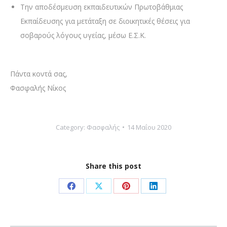
Την αποδέσμευση εκπαιδευτικών Πρωτοβάθμιας
Εκπαίδευσης για μετάταξη σε διοικητικές θέσεις για
σοβαρούς λόγους υγείας, μέσω Ε.Σ.Κ.
Πάντα κοντά σας,
Φασφαλής Νίκος­­
Category:
Φασφαλής
14 Μαΐου 2020
Share this post
Share
Share
Share
Share
on
on
on
on
Facebook
X
Pinterest
LinkedIn