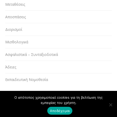
Μεταθέσεις
Αποσπάσεις
Διορισμοί
Μισθολογικά
Ασφαλιστικά – Συνταξιοδοτικά
Άδειες
Εκπαιδευτική Νομοθεσία
Ο ιστότοπος χρησιμοποιεί cookies για τη βελτίωση της
εμπειρίας του χρήστη.
Powered by
Copyright © ΔΟΕ 2020
Αποδέχομαι