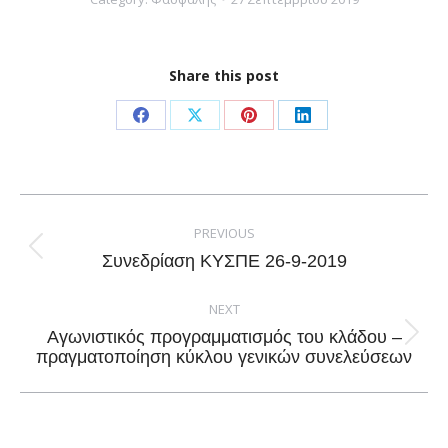
Share this post
Share
Share
Share
Share
on
on
on
on
Facebook
X
Pinterest
LinkedIn
Post
navigation
PREVIOUS
Previous
Συνεδρίαση ΚΥΣΠΕ 26-9-2019
post:
NEXT
Αγωνιστικός προγραμματισμός του κλάδου –
Next
πραγματοποίηση κύκλου γενικών συνελεύσεων
post: