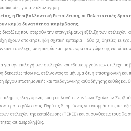
ιαδικασίες για την αξιολόγηση.
είας, η Περιβαλλοντική Εκπαίδευση, οι Πολιτιστικές δρασ
χουν καμία δυνατότητα παρέμβασης.
διατάξεις που στερούν την επαγγελματική εξέλιξη των στελεχών κα
λέχη έχουν αποκτήσει ήδη σχετική εμπειρία – δύο (2) θητείες -κι έχο
υνέπεια στελέχη, με εμπειρία και προσφορά στο χώρο της εκπαίδευ
α για την επιλογή των στελεχών και «δημιουργούνται» στελέχη με β
 δεκαετίες πίσω και στέλνοντας το μήνυμα ότι η επιστημονική και 
ηση έργου επιστημονικής και παιδαγωγικής καθοδήγησης καθώς και 
αι πλήρως ελεγχόμενα, και η επιλογή των «νέων» Σχολικών Συμβού
ότερο το ρόλο τους. Παρά τις δεσμεύσεις για ακομμάτιστες και αξιο
των στελεχών της εκπαίδευσης (ΠΕΚΕΣ) και οι συνθέσεις τους θα 
τητας και αμεροληψίας.