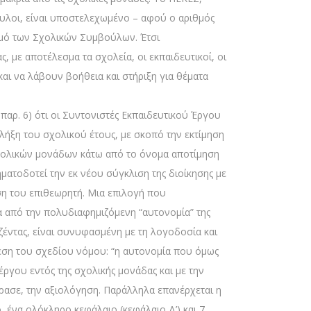
υλοι, είναι υποστελεχωμένο – αφού ο αριθμός
θμό των Σχολικών Συμβούλων. Έτσι
 με αποτέλεσμα τα σχολεία, οι εκπαιδευτικοί, οι
αι να λάβουν βοήθεια και στήριξη για θέματα
παρ. 6) ότι οι Συντονιστές Εκπαιδευτικού Έργου
λήξη του σχολικού έτους, με σκοπό την εκτίμηση
σχολικών μονάδων κάτω από το όνομα αποτίμηση
ματοδοτεί την εκ νέου σύγκλιση της διοίκησης με
ηση του επιθεωρητή. Μια επιλογή που
σα από την πολυδιαφημιζόμενη “αυτονομία” της
έντας, είναι συνυφασμένη με τη λογοδοσία και
θεση του σχεδίου νόμου: “η αυτονομία που όμως
ργου εντός της σχολικής μονάδας και με την
έρασε, την αξιολόγηση. Παράλληλα επανέρχεται η
 ένα ολόκληρο κεφάλαιο (κεφάλαιο Δ’) και 7