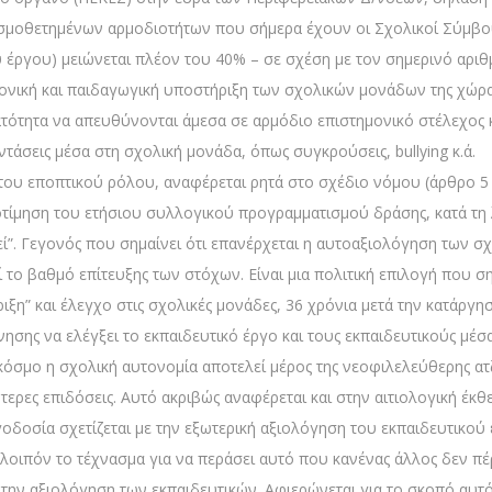
εσμοθετημένων αρμοδιοτήτων που σήμερα έχουν οι Σχολικοί Σύμβο
ύ έργου) μειώνεται πλέον του 40% – σε σχέση με τον σημερινό αρι
μονική και παιδαγωγική υποστήριξη των σχολικών μονάδων της χώρας,
ατότητα να απευθύνονται άμεσα σε αρμόδιο επιστημονικό στέλεχος κ
τάσεις μέσα στη σχολική μονάδα, όπως συγκρούσεις, bullying κ.ά.
η του εποπτικού ρόλου, αναφέρεται ρητά στο σχέδιο νόμου (άρθρο 5 
τίμηση του ετήσιου συλλογικού προγραμματισμού δράσης, κατά τη 
εί”. Γεγονός που σημαίνει ότι επανέρχεται η αυτοαξιολόγηση των 
 το βαθμό επίτευξης των στόχων. Είναι μια πολιτική επιλογή που ση
ξη” και έλεγχο στις σχολικές μονάδες, 36 χρόνια μετά την κατάργ
ησης να ελέγξει το εκπαιδευτικό έργο και τους εκπαιδευτικούς μέ
όσμο η σχολική αυτονομία αποτελεί μέρος της νεοφιλελεύθερης ατζ
τερες επιδόσεις. Αυτό ακριβώς αναφέρεται και στην αιτιολογική έκ
δοσία σχετίζεται με την εξωτερική αξιολόγηση του εκπαιδευτικού έ
 λοιπόν το τέχνασμα για να περάσει αυτό που κανένας άλλος δεν π
την αξιολόγηση των εκπαιδευτικών. Αφιερώνεται για το σκοπό αυτό,