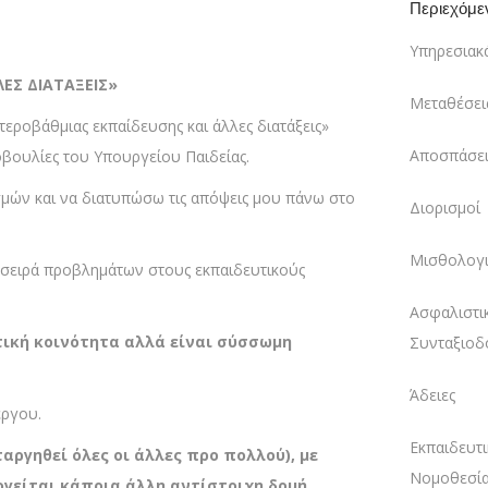
Περιεχόμε
Υπηρεσιακ
ΕΣ ΔΙΑΤΑΞΕΙΣ»
Μεταθέσει
εροβάθμιας εκπαίδευσης και άλλες διατάξεις»
Αποσπάσει
οβουλίες του Υπουργείου Παιδείας.
μών και να διατυπώσω τις απόψεις μου πάνω στο
Διορισμοί
Μισθολογι
α σειρά προβλημάτων στους εκπαιδευτικούς
Ασφαλιστι
τική κοινότητα αλλά είναι σύσσωμη
Συνταξιοδ
Άδειες
έργου.
Εκπαιδευτι
ργηθεί όλες οι άλλες προ πολλού), με
Νομοθεσί
γείται κάποια άλλη αντίστοιχη δομή,