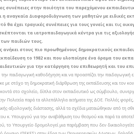
λες συνέπειες στην ποιότητα του παρεχόμενου εκπαιδευτικ
αι η αναγκαία Διαφοροδιάγνωση των μαθητών με ειδικές εκ
ό θα έχει τραγικές συνέπειες για τους γονείς και τις οικο
ισκέπτονται τα ιατροπαιδαγωγικά κέντρα για τις αξιολογήσ
των παιδιών τους.
ος ανήκει στους πιο προωθημένους δημοκρατικούς εκπαιδευ
εκπαίδευση το 1982 και που υλοποίησε ένα όραμα του εκπα
αιδευτικών για την κατάργηση του επιθεωρητή και του επ
ό την παιδαγωγική καθοδήγηση και να προασπίζει την παιδαγωγική 
κε με στόχο τη δημοκρατική διάρθρωση της εκπαίδευσης και τον κο
οντά στο σχολείο, δίπλα στον εκπαιδευτικό ως σύμβουλο, συνεργ
ν Πολιτεία παρά τα αλλεπάλληλα αιτήματα της ΔΟΕ. Πολλές φορές, μά
ικής-αξιολογικής διάστασης, αλλά τα σχέδια ματαιώθηκαν από τη σθ
αι του κ. Υπουργού για την αναβάθμιση του θεσμού και παρά τα αποτ
ού, το Υπουργείο δρομολογεί μια παρέμβαση που δεν δικαιολογείτα
ό όργανο (ΠΕΚΕΣ) στην έδρα των Περιφερειακών Δ/νσεων, δηλαδή μ