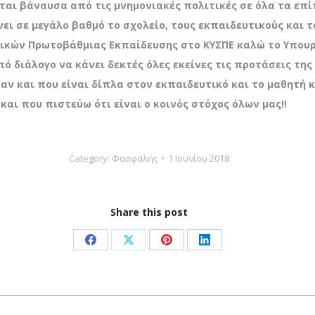
εται βάναυσα από τις μνημονιακές πολιτικές σε όλα τα επ
ι σε μεγάλο βαθμό το σχολείο, τους εκπαιδευτικούς και τ
ικών Πρωτοβάθμιας Εκπαίδευσης στο ΚΥΣΠΕ καλώ το Υπουργ
ό διάλογο να κάνει δεκτές όλες εκείνες τις προτάσεις τη
ν και που είναι δίπλα στον εκπαιδευτικό και το μαθητή 
και που πιστεύω ότι είναι ο κοινός στόχος όλων μας!!
Category:
Φασφαλής
1 Ιουνίου 2018
Share this post
Share
Share
Share
Share
on
on
on
on
Facebook
X
Pinterest
LinkedIn