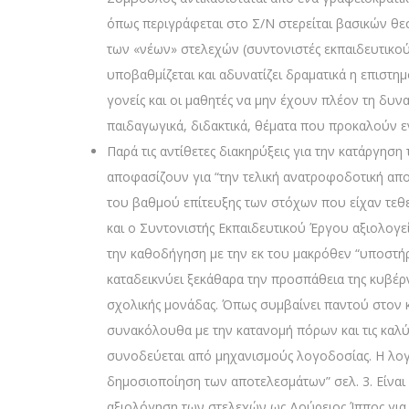
όπως περιγράφεται στο Σ/Ν στερείται βασικών θ
των «νέων» στελεχών (συντονιστές εκπαιδευτικο
υποβαθμίζεται και αδυνατίζει δραματικά η επιστη
γονείς και οι μαθητές να μην έχουν πλέον τη δυν
παιδαγωγικά, διδακτικά, θέματα που προκαλούν εν
Παρά τις αντίθετες διακηρύξεις για την κατάργησ
αποφασίζουν για “την τελική ανατροφοδοτική απο
του βαθμού επίτευξης των στόχων που είχαν τεθ
και ο Συντονιστής Εκπαιδευτικού Έργου αξιολογεί
την καθοδήγηση με την εκ του μακρόθεν “υποστήρι
καταδεικνύει ξεκάθαρα την προσπάθεια της κυβέρν
σχολικής μονάδας. Όπως συμβαίνει παντού στον κ
συνακόλουθα με την κατανομή πόρων και τις καλύ
συνοδεύεται από μηχανισμούς λογοδοσίας. Η λογο
δημοσιοποίηση των αποτελεσμάτων” σελ. 3. Είναι
αξιολόγηση των στελεχών ως Δούρειος Ίππος για 