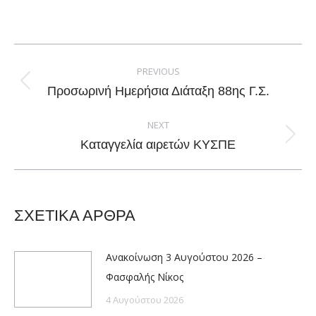
on
on
on
on
Facebook
X
Pinterest
LinkedIn
Post
navigation
PREVIOUS
Previous
Προσωρινή Ημερήσια Διάταξη 88ης Γ.Σ.
post:
NEXT
Next
Καταγγελία αιρετών ΚΥΣΠΕ
post:
ΣΧΕΤΙΚΑ ΑΡΘΡΑ
Ανακοίνωση 3 Αυγούστου 2026 –
Φασφαλής Νίκος
4 Αυγούστου 2026