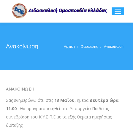
Ανακοίνωση
You are here:
Αρχική
Φασφαλής
Ανακοίνωση
ΑΝΑΚΟΙΝΩΣΗ
Σας ενημερώνω ότι στις
13
Μαΐου
,
ημέρα
Δευτέρα ώρα
11:00
θα πραγματοποιηθεί στο Υπουργείο Παιδείας
συνεδρίαση του Κ.Υ.Σ.Π.Ε με τα εξής θέματα ημερήσιας
διάταξης: