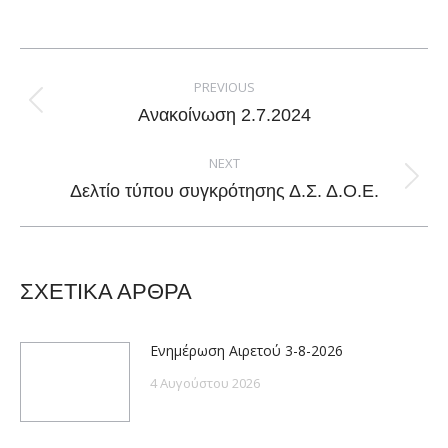
on
on
on
on
Facebook
X
Pinterest
LinkedIn
Post
navigation
PREVIOUS
Previous
Ανακοίνωση 2.7.2024
post:
NEXT
Next
Δελτίο τύπου συγκρότησης Δ.Σ. Δ.Ο.Ε.
post:
ΣΧΕΤΙΚΑ ΑΡΘΡΑ
Ενημέρωση Αιρετού 3-8-2026
4 Αυγούστου 2026