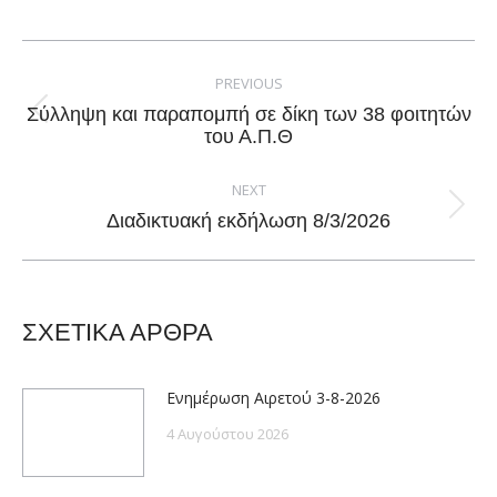
on
on
on
on
Facebook
X
Pinterest
LinkedIn
Post
navigation
PREVIOUS
Σύλληψη και παραπομπή σε δίκη των 38 φοιτητών
Previous
του Α.Π.Θ
post:
NEXT
Next
Διαδικτυακή εκδήλωση 8/3/2026
post:
ΣΧΕΤΙΚΑ ΑΡΘΡΑ
Ενημέρωση Αιρετού 3-8-2026
4 Αυγούστου 2026