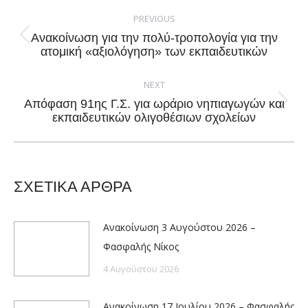
Post
navigation
PREVIOUS
Ανακοίνωση για την πολύ-τροπολογία για την
Previous
ατομική «αξιολόγηση» των εκπαιδευτικών
post:
NEXT
Απόφαση 91ης Γ.Σ. για ωράριο νηπιαγωγών και
Next
εκπαιδευτικών ολιγοθέσιων σχολείων
post:
ΣΧΕΤΙΚΑ ΑΡΘΡΑ
Ανακοίνωση 3 Αυγούστου 2026 –
Φασφαλής Νίκος
4 Αυγούστου 2026
Ανακοίνωση 17 Ιουλίου 2026 – Φασφαλής