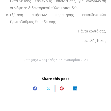
Εκπαίδευσης, Στελέχους Εκπαίδευσης, για αναγνώριση
συνάφειας διδακτορικού τίτλου σπουδών.
Εξέταση αιτήσεων παραίτησης εκπαιδευτικών
Πρωτοβάθμιας Εκπαίδευσης.
Πάντα κοντά σας,
Φασφαλής Νίκος
Category:
Φασφαλής
27 Ιανουαρίου 2023
Share this post
Share
Share
Share
Share
on
on
on
on
Facebook
X
Pinterest
LinkedIn