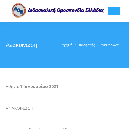
Ανακοίνωση
You are here:
Αρχική
Φασφαλής
Ανακοίνωση
Αθήνα,
7
Ιανουαρίο
υ 2021
ΑΝΑΚΟΙΝΩΣΗ