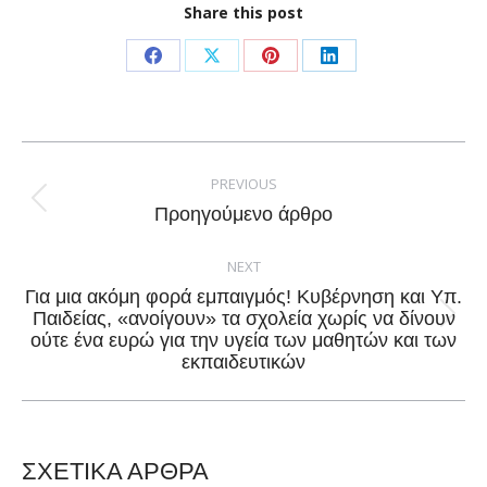
Share this post
Share
Share
Share
Share
on
on
on
on
Facebook
X
Pinterest
LinkedIn
Post
navigation
PREVIOUS
Previous
Προηγούμενο άρθρο
post:
NEXT
Για μια ακόμη φορά εμπαιγμός! Κυβέρνηση και Υπ.
Παιδείας, «ανοίγουν» τα σχολεία χωρίς να δίνουν
Next
ούτε ένα ευρώ για την υγεία των μαθητών και των
post:
εκπαιδευτικών
ΣΧΕΤΙΚΑ ΑΡΘΡΑ