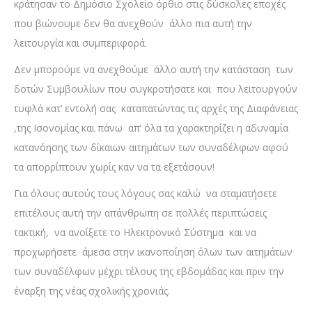
κράτησαν το Δημόσιο Σχολείο όρθιο στις δύσκολες εποχές
που βιώνουμε δεν θα ανεχθούν άλλο πια αυτή την
λειτουργία και συμπεριφορά.
Δεν μπορούμε να ανεχθούμε άλλο αυτή την κατάσταση των
δοτών Συμβουλίων που συγκροτήσατε και που λειτουργούν
τυφλά κατ’ εντολή σας καταπατώντας τις αρχές της Διαφάνειας
,της Ισονομίας και πάνω απ’ όλα τα χαρακτηρίζει η αδυναμία
κατανόησης των δίκαιων αιτημάτων των συναδέλφων αφού
τα απορρίπτουν χωρίς καν να τα εξετάσουν!
Για όλους αυτούς τους λόγους σας καλώ να σταματήσετε
επιτέλους αυτή την απάνθρωπη σε πολλές περιπτώσεις
τακτική, να ανοίξετε το Ηλεκτρονικό Σύστημα και να
προχωρήσετε άμεσα στην ικανοποίηση όλων των αιτημάτων
των συναδέλφων μέχρι τέλους της εβδομάδας και πριν την
έναρξη της νέας σχολικής χρονιάς.