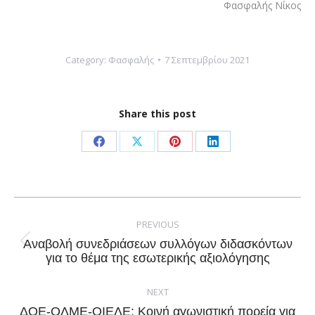
Φασφαλής Νίκος
Category:
Φασφαλής
7 Σεπτεμβρίου 2021
Share this post
Share
Share
Share
Share
on
on
on
on
Facebook
X
Pinterest
LinkedIn
Post
navigation
PREVIOUS
Αναβολή συνεδριάσεων συλλόγων διδασκόντων
Previous
για το θέμα της εσωτερικής αξιολόγησης
post:
NEXT
ΔΟΕ-ΟΛΜΕ-ΟΙΕΛΕ: Κοινή αγωνιστική πορεία για