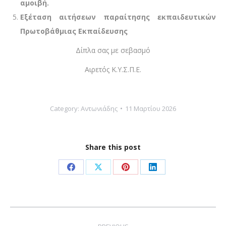
αμοιβή.
Εξέταση αιτήσεων παραίτησης εκπαιδευτικών
Πρωτοβάθμιας Εκπαίδευσης
Δίπλα σας με σεβασμό
Αιρετός Κ.Υ.Σ.Π.Ε.
Category:
Αντωνιάδης
11 Μαρτίου 2026
Share this post
Share
Share
Share
Share
on
on
on
on
Facebook
X
Pinterest
LinkedIn
Post