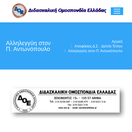
You are here:
Αρχική
Αλληλεγγύη στον
Αποφάσεις Δ.Σ. - Δελτία Τύπου
Π. Αντωνόπουλο
Αλληλεγγύη στον Π. Αντωνόπουλο