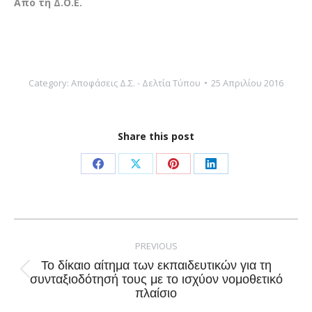
Από τη Δ.Ο.Ε.
Category:
Αποφάσεις Δ.Σ. - Δελτία Τύπου
25 Απριλίου 2016
Share this post
Share
Share
Share
Share
on
on
on
on
Facebook
X
Pinterest
LinkedIn
Post
navigation
PREVIOUS
Το δίκαιο αίτημα των εκπαιδευτικών για τη
Previous
συνταξιοδότησή τους με το ισχύον νομοθετικό
πλαίσιο
post: