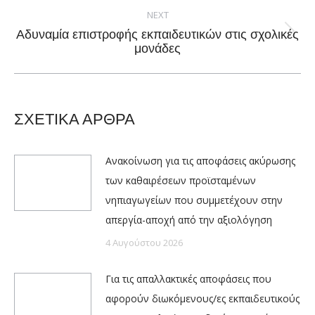
NEXT
Αδυναμία επιστροφής εκπαιδευτικών στις σχολικές
Next
μονάδες
post:
ΣΧΕΤΙΚΑ ΑΡΘΡΑ
Ανακοίνωση για τις αποφάσεις ακύρωσης
των καθαιρέσεων προϊσταμένων
νηπιαγωγείων που συμμετέχουν στην
απεργία-αποχή από την αξιολόγηση
4 Αυγούστου 2026
Για τις απαλλακτικές αποφάσεις που
αφορούν διωκόμενους/ες εκπαιδευτικούς