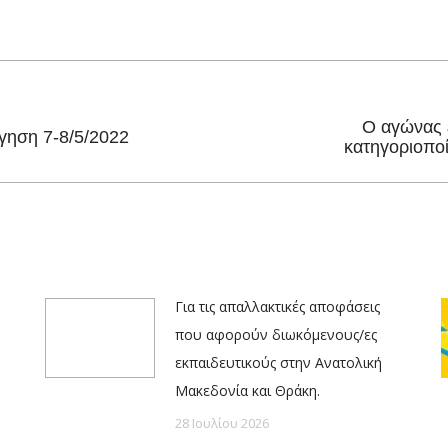
on
on
on
on
Facebook
X
Pinterest
LinkedIn
Ο αγώνας ε
Next
όγηση 7-8/5/2022
κατηγοριοποί
post:
Για τις απαλλακτικές αποφάσεις
που αφορούν διωκόμενους/ες
εκπαιδευτικούς στην Ανατολική
Μακεδονία και Θράκη.
28 Ιουλίου 2026