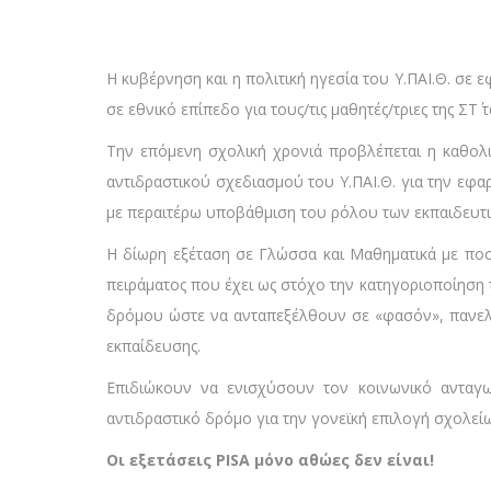
H κυβέρνηση και η πολιτική ηγεσία του Υ.ΠΑΙ.Θ. σε 
σε εθνικό επίπεδο για τους/τις μαθητές/τριες της ΣΤ΄ 
Την επόμενη σχολική χρονιά προβλέπεται η καθολι
αντιδραστικού σχεδιασμού του Υ.ΠΑΙ.Θ. για την εφ
με περαιτέρω υποβάθμιση του ρόλου των εκπαιδευτι
Η δίωρη εξέταση σε Γλώσσα και Μαθηματικά με ποσο
πειράματος που έχει ως στόχο την κατηγοριοποίηση
δρόμου ώστε να ανταπεξέλθουν σε «φασόν», πανελλ
εκπαίδευσης.
Επιδιώκουν να ενισχύσουν τον κοινωνικό ανταγων
αντιδραστικό δρόμο για την γονεϊκή επιλογή σχολείω
Οι εξετάσεις
PISA
μόνο αθώες δεν είναι!