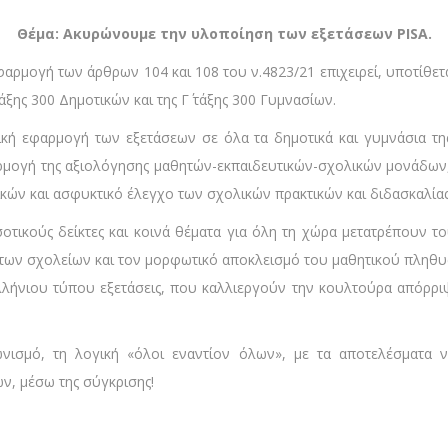
Θέμα: Ακυρώνουμε την υλοποίηση των εξετάσεων
PISA
.
εφαρμογή των άρθρων 104 και 108 του ν.4823/21 επιχειρεί, υποτίθετ
τάξης 300 Δημοτικών και της Γ΄ τάξης 300 Γυμνασίων.
κή εφαρμογή των εξετάσεων σε όλα τα δημοτικά και γυμνάσια τ
αρμογή της αξιολόγησης μαθητών-εκπαιδευτικών-σχολικών μονάδων,
κών και ασφυκτικό έλεγχο των σχολικών πρακτικών και διδασκαλίας
τικούς δείκτες και κοινά θέματα για όλη τη χώρα μετατρέπουν του
 των σχολείων και τον μορφωτικό αποκλεισμό του μαθητικού πληθυσ
ήνιου τύπου εξετάσεις, που καλλιεργούν την κουλτούρα απόρριψη
ισμό, τη λογική «όλοι εναντίον όλων», με τα αποτελέσματα ν
ν, μέσω της σύγκρισης!