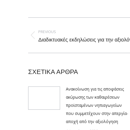
Post
navigation
PREVIOUS
Previous
Διαδικτυακές εκδηλώσεις για την αξιολ
post:
ΣΧΕΤΙΚΑ ΑΡΘΡΑ
Ανακοίνωση για τις αποφάσεις
ακύρωσης των καθαιρέσεων
προϊσταμένων νηπιαγωγείων
που συμμετέχουν στην απεργία-
αποχή από την αξιολόγηση