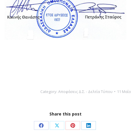
Category:
Αποφάσεις Δ.Σ. - Δελτία Τύπου
11 Μαΐο
Share this post
Share
Share
Share
Share