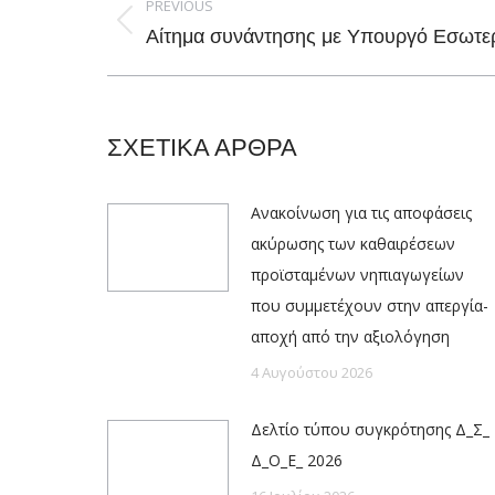
navigation
PREVIOUS
Previous
Αίτημα συνάντησης με Υπουργό Εσωτε
post:
ΣΧΕΤΙΚΑ ΑΡΘΡΑ
Ανακοίνωση για τις αποφάσεις
ακύρωσης των καθαιρέσεων
προϊσταμένων νηπιαγωγείων
που συμμετέχουν στην απεργία-
αποχή από την αξιολόγηση
4 Αυγούστου 2026
Δελτίο τύπου συγκρότησης Δ_Σ_
Δ_Ο_Ε_ 2026