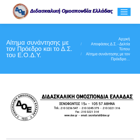
You are here:
Αρχική
Αίτημα συνάντησης με
Αποφάσεις Δ.Σ. - Δελτία
τον Πρόεδρο και το Δ.Σ.
Τύπου
του Ε.Ο.Δ.Υ.
Αίτημα συνάντησης με τον
Πρόεδρο…