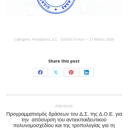
Category:
Αποφάσεις Δ.Σ. - Δελτία Τύπου
21 Μαΐου 2020
Share this post
Share
Share
Share
Share
on
on
on
on
Facebook
X
Pinterest
LinkedIn
Post
navigation
PREVIOUS
Προγραμματισμός δράσεων του Δ.Σ. της Δ.Ο.Ε. για
την απόσυρση του αντιεκπαιδευτικού
Previous
πολυνομοσχεδίου και της τροπολογίας για τη