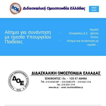
You are here:
Αρχική
Αίτημα για συνάντηση
Αποφάσεις Δ.Σ. - Δελτία
με ηγεσία Υπουργείου
Τύπου
Παιδείας
Αίτημα για συνάντηση με
ηγεσία…