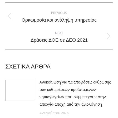
Facebook
X
Pinterest
LinkedIn
Post
navigation
PREVIOUS
Previous
Ορκωμοσία και ανάληψη υπηρεσίας
post:
NEXT
Next
Δράσεις ΔΟΕ σε ΔΕΘ 2021
post:
ΣΧΕΤΙΚΑ ΑΡΘΡΑ
Ανακοίνωση για τις αποφάσεις ακύρωσης
των καθαιρέσεων προϊσταμένων
νηπιαγωγείων που συμμετέχουν στην
απεργία-αποχή από την αξιολόγηση
4 Αυγούστου 2026