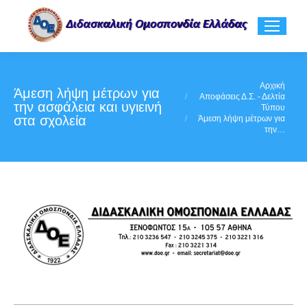
You are here:
Αρχική
Άμεση λήψη μέτρων για
Αποφάσεις Δ.Σ. - Δελτία
την ασφάλεια και υγιεινή
Τύπου
στα σχολεία
Άμεση λήψη μέτρων για
την…