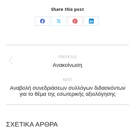
Share this post
Share
Share
Share
Share
on
on
on
on
Facebook
X
Pinterest
LinkedIn
Post
navigation
PREVIOUS
Previous
Ανακοίνωση
post:
NEXT
Αναβολή συνεδριάσεων συλλόγων διδασκόντων
Next
για το θέμα της εσωτερικής αξιολόγησης
post:
ΣΧΕΤΙΚΑ ΑΡΘΡΑ