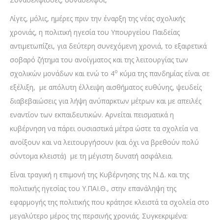
Λίγες, μόλις, ημέρες πριν την έναρξη της νέας σχολικής
χρονιάς, η πολιτική ηγεσία του Υπουργείου Παιδείας
αντιμετωπίζει, για δεύτερη συνεχόμενη χρονιά, το εξαιρετικά
σοβαρό ζήτημα του ανοίγματος και της λειτουργίας των
ο
σχολικών μονάδων και ενώ το 4
κύμα της πανδημίας είναι σε
εξέλιξη, με απόλυτη έλλειψη αισθήματος ευθύνης, ψευδείς
διαβεβαιώσεις για λήψη ανύπαρκτων μέτρων και με απειλές
εναντίον των εκπαιδευτικών. Αρνείται πεισματικά η
κυβέρνηση να πάρει ουσιαστικά μέτρα ώστε τα σχολεία να
ανοίξουν και να λειτουργήσουν (και όχι να βρεθούν πολύ
σύντομα κλειστά) με τη μέγιστη δυνατή ασφάλεια.
Είναι τραγική η επιμονή της Κυβέρνησης της Ν.Δ. και της
πολιτικής ηγεσίας του Υ.ΠΑΙ.Θ., στην επανάληψη της
εφαρμογής της πολιτικής που κράτησε κλειστά τα σχολεία στο
μεγαλύτερο μέρος της περσινής χρονιάς. Συγκεκριμένα: