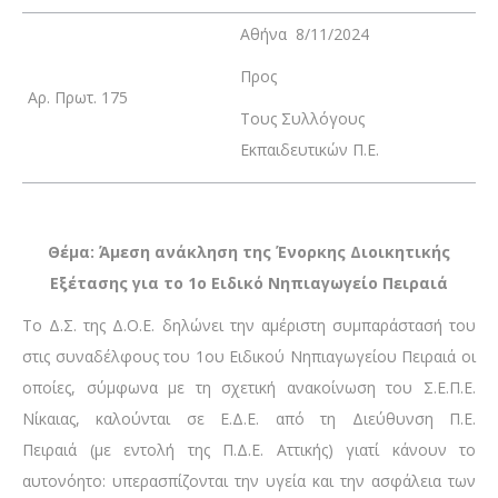
Αθήνα 8/11/2024
Προς
Αρ. Πρωτ. 175
Τους Συλλόγους
Εκπαιδευτικών Π.Ε.
Θέμα: Άμεση ανάκληση της Ένορκης Διοικητικής
Εξέτασης για το
1ο
Ειδικό Νηπιαγωγείο Πειραιά
Το Δ.Σ. της Δ.Ο.Ε. δηλώνει την αμέριστη συμπαράστασή του
στις συναδέλφους του 1ου Ειδικού Νηπιαγωγείου Πειραιά οι
οποίες, σύμφωνα με τη σχετική ανακοίνωση του Σ.Ε.Π.Ε.
Νίκαιας, καλούνται σε Ε.Δ.Ε. από τη Διεύθυνση Π.Ε.
Πειραιά (με εντολή της Π.Δ.Ε. Αττικής) γιατί κάνουν το
αυτονόητο: υπερασπίζονται την υγεία και την ασφάλεια των