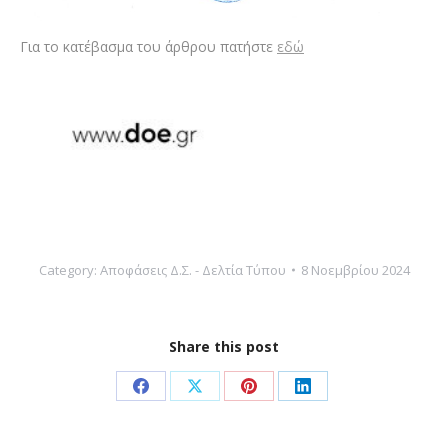
Για το κατέβασμα του άρθρου πατήστε
εδώ
Category:
Αποφάσεις Δ.Σ. - Δελτία Τύπου
8 Νοεμβρίου 2024
Share this post
Share
Share
Share
Share
on
on
on
on