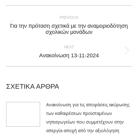
Facebook
X
Pinterest
LinkedIn
Post
navigation
PREVIOUS
Για την πρόταση σχετικά με την αναμοριοδότηση
Previous
σχολικών μονάδων
post:
NEXT
Next
Ανακοίνωση 13-11-2024
post:
ΣΧΕΤΙΚΑ ΑΡΘΡΑ
Ανακοίνωση για τις αποφάσεις ακύρωσης
των καθαιρέσεων προϊσταμένων
νηπιαγωγείων που συμμετέχουν στην
απεργία-αποχή από την αξιολόγηση