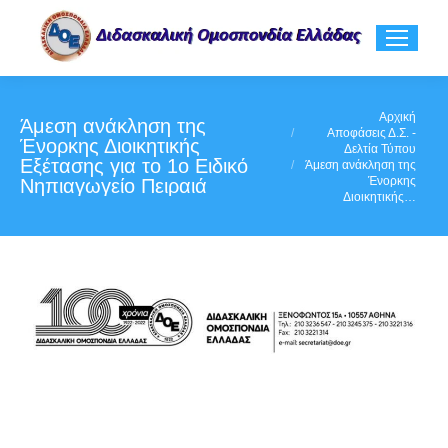
You are here:
Αρχική
Άμεση ανάκληση της
Αποφάσεις Δ.Σ. -
Ένορκης Διοικητικής
Δελτία Τύπου
Εξέτασης για το 1ο Ειδικό
Άμεση ανάκληση της
Ένορκης
Νηπιαγωγείο Πειραιά
Διοικητικής…