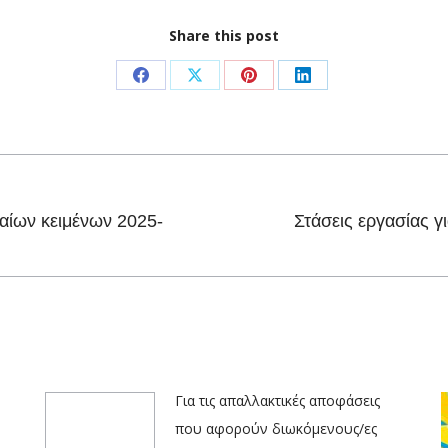
Share this post
Share
Share
Share
Share
on
on
on
on
Facebook
X
Pinterest
LinkedIn
ιαίων κειμένων 2025-
Στάσεις εργασίας 
Next
post:
Για τις απαλλακτικές αποφάσεις
που αφορούν διωκόμενους/ες