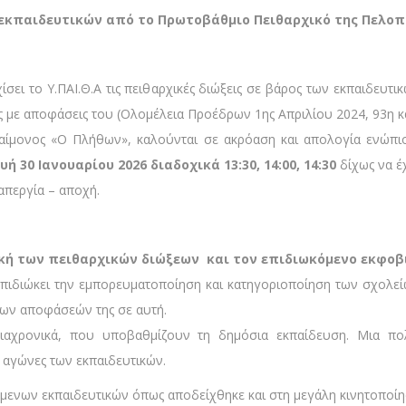
 εκπαιδευτικών από το Πρωτοβάθμιο Πειθαρχικό της Πελοπ
ίσει το Υ.ΠΑΙ.Θ.Α τις πειθαρχικές διώξεις σε βάρος των εκπαιδευ
ς με αποφάσεις του (Ολομέλεια Προέδρων 1ης Απριλίου 2024, 93η κα
δαίμονος «Ο Πλήθων», καλούνται σε ακρόαση και απολογία ενώπ
ή 30 Ιανουαρίου 2026 διαδοχικά 13:30, 14:00, 14:30
δίχως να έ
απεργία – αποχή.
ική των πειθαρχικών διώξεων και τον επιδιωκόμενο εκφοβ
υ επιδιώκει την εμπορευματοποίηση και κατηγοριοποίηση των σχολ
 των αποφάσεών της σε αυτή.
ιαχρονικά, που υποβαθμίζουν τη δημόσια εκπαίδευση. Μια πολ
ς αγώνες των εκπαιδευτικών.
μενων εκπαιδευτικών όπως αποδείχθηκε και στη μεγάλη κινητοποίησ