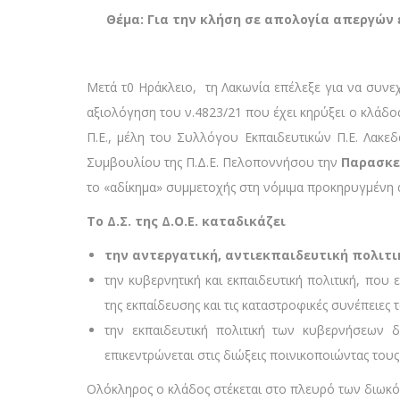
Θέμα: Για την κλήση σε απολογία απεργών
Μετά τ0 Ηράκλειο, τη Λακωνία επέλεξε για να συνεχ
αξιολόγηση του ν.4823/21 που έχει κηρύξει ο κλάδο
Π.Ε., μέλη του Συλλόγου Εκπαιδευτικών Π.Ε. Λακε
Συμβουλίου της Π.Δ.Ε. Πελοποννήσου την
Παρασκευ
το «αδίκημα» συμμετοχής στη νόμιμα προκηρυγμένη 
Το Δ.Σ. της Δ.Ο.Ε. καταδικάζει
την αντεργατική, αντιεκπαιδευτική πολιτ
την κυβερνητική και εκπαιδευτική πολιτική, πο
της εκπαίδευσης και τις καταστροφικές συνέπειες
την εκπαιδευτική πολιτική των κυβερνήσεων δ
επικεντρώνεται στις διώξεις ποινικοποιώντας του
Ολόκληρος ο κλάδος στέκεται στο πλευρό των διωκό