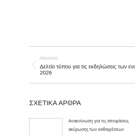
Post
navigation
PREVIOUS
Δελτίο τύπου για τις εκδηλώσεις των εν
Previous
2026
post:
ΣΧΕΤΙΚΑ ΑΡΘΡΑ
Ανακοίνωση για τις αποφάσεις
ακύρωσης των καθαιρέσεων