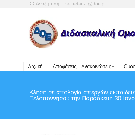
Search:
Αναζήτηση
secretariat@doe.gr
Αρχική
Αποφάσεις – Ανακοινώσεις
Ομοσ
Kλήση σε απολογία απεργών εκπαιδευτ
Πελοποννήσου την Παρασκευή 30 Ιανο