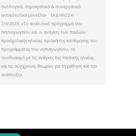
συλλογικά, δημοκρατικά & συνεργατικά
εκπαιδευτικά μοντέλα» ΕΚΔΗΛΩΣΗ
2/4/2023: «Το αναλυτικό πρόγραμμα του
Νηπιαγωγείου και οι ανάγκες των παιδιών
προσχολικής ηλικίας: Κριτική της κατάτμησης του
προγράμματος του νηπιαγωγείου, σε
συνδυασμό με τις ανάγκες της παιδικής ηλικίας
και τις σύγχρονες θεωρίες για τη μάθηση και την
ανάπτυξη»