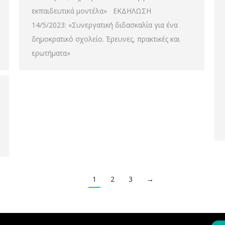
εκπαιδευτικά μοντέλα» ΕΚΔΗΛΩΣΗ
14/5/2023: «Συνεργατική διδασκαλία για ένα
δημοκρατικό σχολείο. Έρευνες, πρακτικές και
ερωτήματα»
1
2
3
→