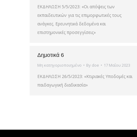
ΕΚΔΗΛΩΣΗ 5/5/2023: «Οι απόψεις των
εκπαιδευτικών για τις επιμορφωτικές τους
ανάγκες. Ερευνητικά δεδομένα και
επιστημονικές προσεγγίσεις»
Δημοτικά 6
Μη κατηγοριοποιημένο
By
doe
17 Μαΐου 2023
ΕΚΔΗΛΩΣΗ 26/5/2023: «Κτιριακές Υποδομές και
παιδαγωγική διαδικασία»
Powered by