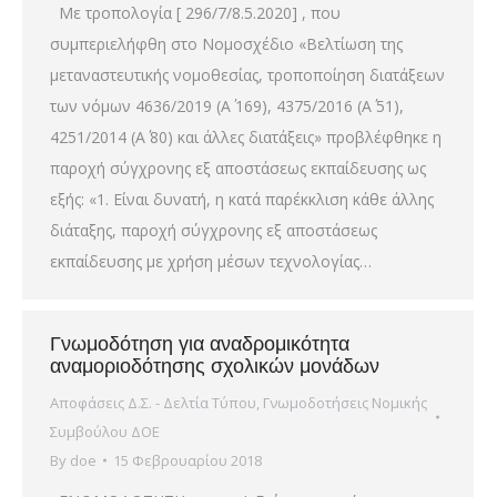
Με τροπολογία [ 296/7/8.5.2020] , που
συμπεριελήφθη στο Νομοσχέδιο «Βελτίωση της
μεταναστευτικής νομοθεσίας, τροποποίηση διατάξεων
των νόμων 4636/2019 (Α΄ 169), 4375/2016 (Α΄ 51),
4251/2014 (Α΄ 80) και άλλες διατάξεις» προβλέφθηκε η
παροχή σύγχρονης εξ αποστάσεως εκπαίδευσης ως
εξής: «1. Είναι δυνατή, η κατά παρέκκλιση κάθε άλλης
διάταξης, παροχή σύγχρονης εξ αποστάσεως
εκπαίδευσης με χρήση μέσων τεχνολογίας…
Γνωμοδότηση για αναδρομικότητα
αναμοριοδότησης σχολικών μονάδων
Αποφάσεις Δ.Σ. - Δελτία Τύπου
,
Γνωμοδοτήσεις Νομικής
Συμβούλου ΔΟΕ
By
doe
15 Φεβρουαρίου 2018