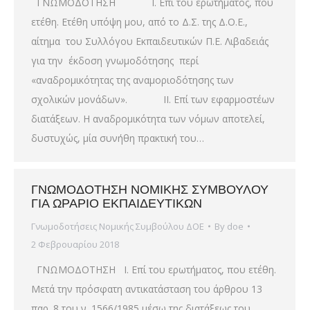
ΓΝΩΜΟΔΟΤΗΣΗ Ι. Επί του ερωτήματος, που
ετέθη. Ετέθη υπόψη μου, από το Δ.Σ. της Δ.Ο.Ε.,
αίτημα του Συλλόγου Εκπαιδευτικών Π.Ε. Λιβαδειάς
για την έκδοση γνωμοδότησης περί
«αναδρομικότητας της αναμοριοδότησης των
σχολικών μονάδων». ΙΙ. Επί των εφαρμοστέων
διατάξεων. H αναδρομικότητα των νόμων αποτελεί,
δυστυχώς, μία συνήθη πρακτική του…
ΓΝΩΜΟΔΟΤΗΣΗ ΝΟΜΙΚΗΣ ΣΥΜΒΟΥΛΟΥ
ΓΙΑ ΩΡΑΡΙΟ ΕΚΠΑΙΔΕΥΤΙΚΩΝ
Γνωμοδοτήσεις Νομικής Συμβούλου ΔΟΕ
By
doe
2 Φεβρουαρίου 2018
ΓΝΩΜΟΔΟΤΗΣΗ Ι. Επί του ερωτήματος, που ετέθη.
Μετά την πρόσφατη αντικατάσταση του άρθρου 13
παρ. 8 του ν. 1566/1985 μέσω της διατάξεως του