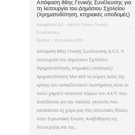
Απόφαση 88ης Γενικής Συνέλευσης για
τη λειτουργία του Δημόσιου Σχολείου
(Χρηματοδότηση, κτηριακές υποδομές)
Αποφάσεις Δ.Σ. - Δελτία Τύπου
,
Γενικές
Συνελεύσεις
By
doe
10 Ιουλίου 2019
Απόφαση 88ης Γενικής Συνέλευσης Δ.Ο.Ε. Η
λειτουργία του Δημόσιου Σχολείου
(Χρηματοδότηση, κτηριακές υποδομές)
Χρηματοδότηση Μια από τις κύριες αιτίες της
κρίσης του εκπαιδευτικού συστήματος είναι το
πολύ χαμηλό ποσοστό πόρων του Α.Ε.Π. που
διατίθενται για την παιδεία, γεγονός που
κατατάσσει τη χώρα μας στις τελευταίες θέσεις
στην Ευρωπαϊκή Ένωση. Αναβάθμιση της
λειτουργίας και της…