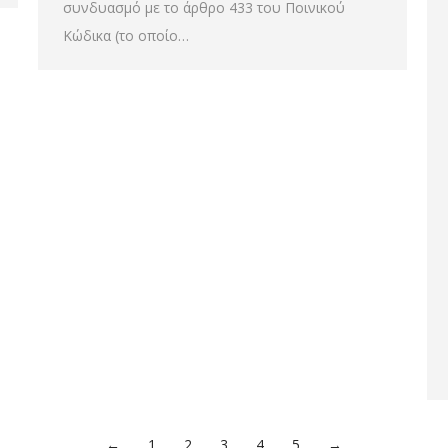
συνδυασμό με το άρθρο 433 του Ποινικού
Κώδικα (το οποίο…
←
1
2
3
4
5
→