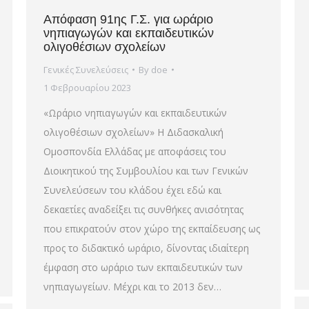
Απόφαση 91ης Γ.Σ. για ωράριο
νηπιαγωγών και εκπαιδευτικών
ολιγοθέσιων σχολείων
Γενικές Συνελεύσεις
By
doe
1 Φεβρουαρίου 2023
«Ωράριο νηπιαγωγών και εκπαιδευτικών
ολιγοθέσιων σχολείων» Η Διδασκαλική
Ομοσπονδία Ελλάδας με αποφάσεις του
Διοικητικού της Συμβουλίου και των Γενικών
Συνελεύσεων του κλάδου έχει εδώ και
δεκαετίες αναδείξει τις συνθήκες ανισότητας
που επικρατούν στον χώρο της εκπαίδευσης ως
προς το διδακτικό ωράριο, δίνοντας ιδιαίτερη
έμφαση στο ωράριο των εκπαιδευτικών των
νηπιαγωγείων. Μέχρι και το 2013 δεν…