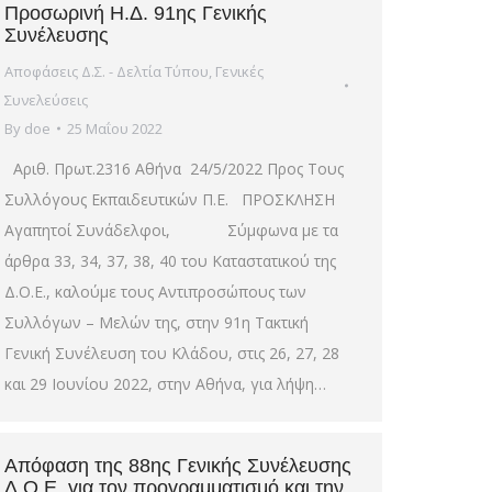
Προσωρινή Η.Δ. 91ης Γενικής
Συνέλευσης
Αποφάσεις Δ.Σ. - Δελτία Τύπου
,
Γενικές
Συνελεύσεις
By
doe
25 Μαΐου 2022
Αριθ. Πρωτ.2316 Αθήνα 24/5/2022 Προς Τους
Συλλόγους Εκπαιδευτικών Π.Ε. ΠΡΟΣΚΛΗΣΗ
Αγαπητοί Συνάδελφοι, Σύμφωνα με τα
άρθρα 33, 34, 37, 38, 40 του Καταστατικού της
Δ.Ο.Ε., καλούμε τους Αντιπροσώπους των
Συλλόγων – Μελών της, στην 91η Τακτική
Γενική Συνέλευση του Κλάδου, στις 26, 27, 28
και 29 Ιουνίου 2022, στην Αθήνα, για λήψη…
Απόφαση της 88ης Γενικής Συνέλευσης
Δ.Ο.Ε. για τον προγραμματισμό και την