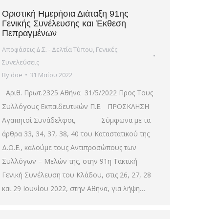
Οριστική Ημερήσια Διάταξη 91ης
Γενικής Συνέλευσης και Έκθεση
Πεπραγμένων
Αποφάσεις Δ.Σ. - Δελτία Τύπου
,
Γενικές
Συνελεύσεις
By
doe
31 Μαΐου 2022
Αριθ. Πρωτ.2325 Αθήνα 31/5/2022 Προς Τους
Συλλόγους Εκπαιδευτικών Π.Ε. ΠΡΟΣΚΛΗΣΗ
Αγαπητοί Συνάδελφοι, Σύμφωνα με τα
άρθρα 33, 34, 37, 38, 40 του Καταστατικού της
Δ.Ο.Ε., καλούμε τους Αντιπροσώπους των
Συλλόγων – Μελών της, στην 91η Τακτική
Γενική Συνέλευση του Κλάδου, στις 26, 27, 28
και 29 Ιουνίου 2022, στην Αθήνα, για λήψη…