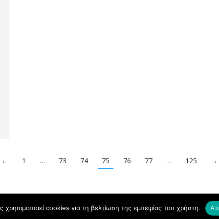
←
1
…
73
74
75
76
77
…
125
→
ς χρησιμοποιεί cookies για τη βελτίωση της εμπειρίας του χρήστη.
Απ