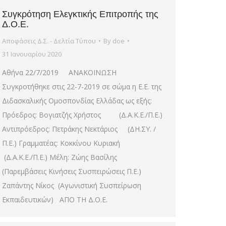
Συγκρότηση Ελεγκτικής Επιτροπής της
Δ.Ο.Ε.
Αποφάσεις Δ.Σ. - Δελτία Τύπου
By
doe
31 Ιανουαρίου 2020
Αθήνα 22/7/2019 ΑΝΑΚΟΙΝΩΣΗ
Συγκροτήθηκε στις 22-7-2019 σε σώμα η Ε.Ε. της
Διδασκαλικής Ομοσπονδίας Ελλάδας ως εξής:
Πρόεδρος: Βογιατζής Χρήστος (Δ.Α.Κ.Ε./Π.Ε.)
Αντιπρόεδρος: Πετράκης Νεκτάριος (ΔΗ.ΣΥ. /
Π.Ε.) Γραμματέας: Κοκκίνου Κυριακή
(Δ.Α.Κ.Ε./Π.Ε.) Μέλη: Ζώης Βασίλης
(Παρεμβάσεις Κινήσεις Συσπειρώσεις Π.Ε.)
Ζαπάντης Νίκος (Αγωνιστική Συσπείρωση
Εκπαιδευτικών) ΑΠΟ ΤΗ Δ.Ο.Ε.