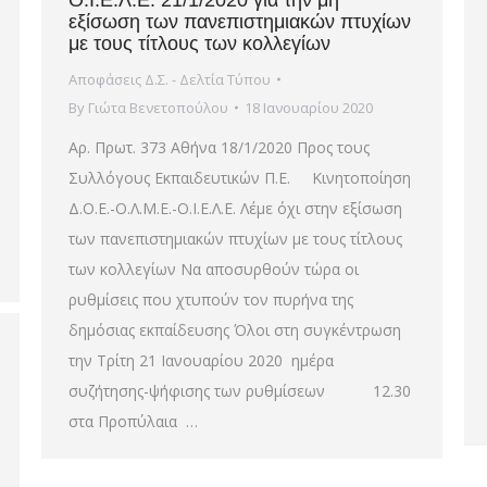
Ο.Ι.Ε.Λ.Ε. 21/1/2020 για την μη
εξίσωση των πανεπιστημιακών πτυχίων
με τους τίτλους των κολλεγίων
Αποφάσεις Δ.Σ. - Δελτία Τύπου
By
Γιώτα Βενετοπούλου
18 Ιανουαρίου 2020
Αρ. Πρωτ. 373 Αθήνα 18/1/2020 Προς τους
Συλλόγους Εκπαιδευτικών Π.Ε. Κινητοποίηση
Δ.Ο.Ε.-Ο.Λ.Μ.Ε.-Ο.Ι.Ε.Λ.Ε. Λέμε όχι στην εξίσωση
των πανεπιστημιακών πτυχίων με τους τίτλους
των κολλεγίων Να αποσυρθούν τώρα οι
ρυθμίσεις που χτυπούν τον πυρήνα της
δημόσιας εκπαίδευσης Όλοι στη συγκέντρωση
την Τρίτη 21 Ιανουαρίου 2020 ημέρα
συζήτησης-ψήφισης των ρυθμίσεων 12.30
στα Προπύλαια …