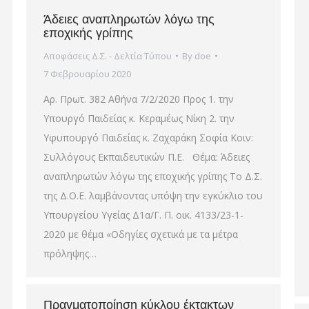
Άδειες αναπληρωτών λόγω της
εποχικής γρίπης
Αποφάσεις Δ.Σ. - Δελτία Τύπου
By
doe
7 Φεβρουαρίου 2020
Αρ. Πρωτ. 382 Αθήνα 7/2/2020 Προς 1. την
Υπουργό Παιδείας κ. Κεραμέως Νίκη 2. την
Υφυπουργό Παιδείας κ. Ζαχαράκη Σοφία Κοιν:
Συλλόγους Εκπαιδευτικών Π.Ε. Θέμα: Άδειες
αναπληρωτών λόγω της εποχικής γρίπης Το Δ.Σ.
της Δ.Ο.Ε. λαμβάνοντας υπόψη την εγκύκλιο του
Υπουργείου Υγείας Δ1α/Γ. Π. οικ. 4133/23-1-
2020 με θέμα «Οδηγίες σχετικά με τα μέτρα
πρόληψης…
Πραγματοποίηση κύκλου έκτακτων