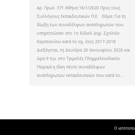
Αρ. Πρωτ. 371 Αθήνα 16/1/2020 Προς τους
Συλλόγους Εκπαιδευτικών Π.Ε. Θέμα: Για τη
δίωξη των συναδέλφων αναπληρωτών που
υπηρετούσαν στο 1ο Ειδικό Δημ. Σχολείο
Κερατσινίου κατά το σχ. έτος 2017-2018
Διεξάγεται, τη Δευτέρα 20 Ιανουαρίου 2020 και
ώρα 9 π.μ. στο Τριμελές Πλημμελειοδικείο
Πειραιά η δίκη πέντε συναδέλφων
αναπληρωτών εκπαιδευτικών που κατά το…
Powered by
Ο ιστότοπο