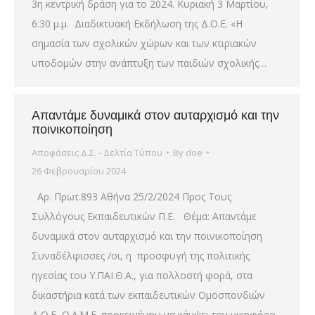
3η κεντρική δράση για το 2024. Κυριακή 3 Μαρτίου,
6:30 μ.μ. Διαδικτυακή Εκδήλωση της Δ.Ο.Ε. «Η
σημασία των σχολικών χώρων και των κτιριακών
υποδομών στην ανάπτυξη των παιδιών σχολικής…
Απαντάμε δυναμικά στον αυταρχισμό και την
ποινικοποίηση
Αποφάσεις Δ.Σ. - Δελτία Τύπου
By
doe
26 Φεβρουαρίου 2024
Αρ. Πρωτ.893 Αθήνα 25/2/2024 Προς Τους
Συλλόγους Εκπαιδευτικών Π.Ε. Θέμα: Απαντάμε
δυναμικά στον αυταρχισμό και την ποινικοποίηση
Συναδέλφισσες /οι, η προσφυγή της πολιτικής
ηγεσίας του Υ.ΠΑΙ.Θ.Α., για πολλοστή φορά, στα
δικαστήρια κατά των εκπαιδευτικών Ομοσπονδιών
Δ.Ο.Ε.-Ο.Λ.Μ.Ε. προκειμένου να κάμψει τον νικηφόρο