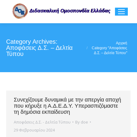
Category Archives:
You are here:
Αρχική
Αποφάσεις Δ.Σ. – Δελτία
Category "Αποφάσεις
Τύπου
Δ.Σ. – Δελτία Τύπου"
Συνεχίζουμε δυναμικά με την απεργία αποχή
που κήρυξε η Α.Δ.Ε.Δ.Υ. Υπερασπιζόμαστε
τη δημόσια εκπαίδευση
Αποφάσεις Δ.Σ. - Δελτία Τύπου
By
doe
29 Φεβρουαρίου 2024