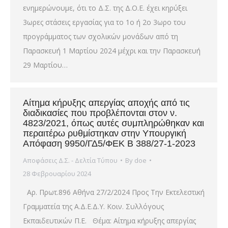
ενημερώνουμε, ότι το Δ.Σ. της Δ.Ο.Ε. έχει κηρύξει
3ωρες στάσεις εργασίας για το 1ο ή 2ο 3ωρο του
προγράμματος των σχολικών μονάδων από τη
Παρασκευή 1 Μαρτίου 2024 μέχρι και την Παρασκευή
29 Μαρτίου…
Αίτημα κήρυξης απεργίας αποχής από τις
διαδικασίες που προβλέπονται στον ν.
4823/2021, όπως αυτές συμπληρώθηκαν και
περαιτέρω ρυθμίστηκαν στην Υπουργική
Απόφαση 9950/ΓΔ5/ΦΕΚ Β 388/27-1-2023
Αποφάσεις Δ.Σ. - Δελτία Τύπου
By
doe
28 Φεβρουαρίου 2024
Αρ. Πρωτ.896 Αθήνα 27/2/2024 Προς Την Εκτελεστική
Γραμματεία της Α.Δ.Ε.Δ.Υ. Κοιν. Συλλόγους
Εκπαιδευτικών Π.Ε. Θέμα: Αίτημα κήρυξης απεργίας