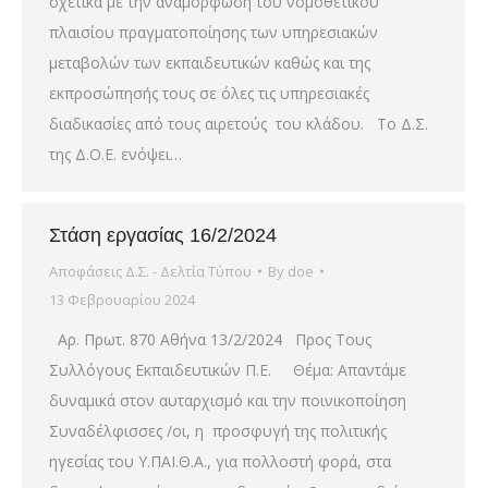
σχετικά με την αναμόρφωση του νομοθετικού
πλαισίου πραγματοποίησης των υπηρεσιακών
μεταβολών των εκπαιδευτικών καθώς και της
εκπροσώπησής τους σε όλες τις υπηρεσιακές
διαδικασίες από τους αιρετούς του κλάδου. Το Δ.Σ.
της Δ.Ο.Ε. ενόψει…
Στάση εργασίας 16/2/2024
Αποφάσεις Δ.Σ. - Δελτία Τύπου
By
doe
13 Φεβρουαρίου 2024
Αρ. Πρωτ. 870 Αθήνα 13/2/2024 Προς Τους
Συλλόγους Εκπαιδευτικών Π.Ε. Θέμα: Απαντάμε
δυναμικά στον αυταρχισμό και την ποινικοποίηση
Συναδέλφισσες /οι, η προσφυγή της πολιτικής
ηγεσίας του Υ.ΠΑΙ.Θ.Α., για πολλοστή φορά, στα