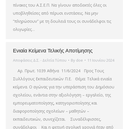
πίνακες του Α.Σ.Ε.Π. Να γίνουν αποδεκτές όλες οι
υποβληθείσες από πέρυσι ενστάσεις. Να μην
“πληρώσουν” με τη δουλειά τους οι συνάδελφοι τις
ολιγωρίες…
Ενιαία Κείμενα Τελικής Αποτίμησης
Αποφάσεις Δ.Σ. - Δελτία Τύπου
By
doe
11 Ιουνίου 2024
Αρ. Πρωτ. 1039 Αθήνα 11/6/2024 Προς Τους
Συλλόγους Εκπαιδευτικών Π.Ε. Θέμα: Τελικά ενιαία
κείμενα. Ο αγώνας για την υπεράσπιση του Δημόσιου
σχολείου, ενάντια στην αξιολόγηση – εργαλείο, της
εμπορευματοποίησης, κατηγοριοποίησης και
διαφοροποίησης σχολείων – μαθητών –
εκπαιδευτικών, συνεχίζεται. Συναδέλφισσες,
συνάδελφοι Και η φετινή σχολική χρονιά ήταν από