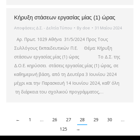
Κήρυξη στάσεων εργασίας μίας (1) ώρας
Αποφάσεις Δ.Σ. - Δελτία Τύπου
By
doe
31 Μαΐου 2024
Αρ. Πρωτ. 1029 Αθήνα 31/5/2024 Προς Τους
Συλλόγους Εκπαιδευτικών Π.Ε. Θέμα: Κήρυξη
στάσεων εργασίας μίας (1) ώρας Το Δ.Σ. της
Δ.Ο.Ε. κηρύσσει στάσεις εργασίας μίας (1) ώρας, σε
καθημερινή βάση, από τη Δευτέρα 3 Ιουνίου 2024
μέχρι και την Παρασκευή 14 Ιουνίου 2024, καθ’ όλη
τη διάρκεια του σχολικού προγράμματος,…
←
1
…
26
27
28
29
30
…
125
→