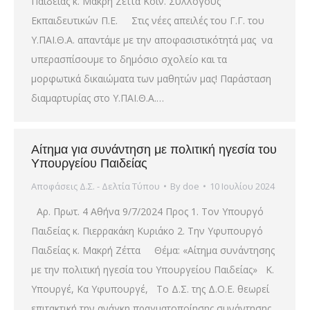
Παιδείας κ. Μακρή Ζέττα Κοιν. Συλλόγους
Εκπαιδευτικών Π.Ε. Στις νέες απειλές του Γ.Γ. του
Υ.ΠΑΙ.Θ.Α. απαντάμε με την αποφασιστικότητά μας να
υπερασπίσουμε το δημόσιο σχολείο και τα
μορφωτικά δικαιώματα των μαθητών μας! Παράσταση
διαμαρτυρίας στο Υ.ΠΑΙ.Θ.Α.…
Αίτημα για συνάντηση με πολιτική ηγεσία του
Υπουργείου Παιδείας
Αποφάσεις Δ.Σ. - Δελτία Τύπου
By
doe
10 Ιουλίου 2024
Αρ. Πρωτ. 4 Αθήνα 9/7/2024 Προς 1. Τoν Υπουργό
Παιδείας κ. Πιερρακάκη Κυριάκο 2. Την Υφυπουργό
Παιδείας κ. Μακρή Ζέττα Θέμα: «Αίτημα συνάντησης
με την πολιτική ηγεσία του Υπουργείου Παιδείας» Κ.
Υπουργέ, Κα Υφυπουργέ, Το Δ.Σ. της Δ.Ο.Ε. θεωρεί
επιτακτική την ανάγκη πραγματοποίησης συνάντησης,