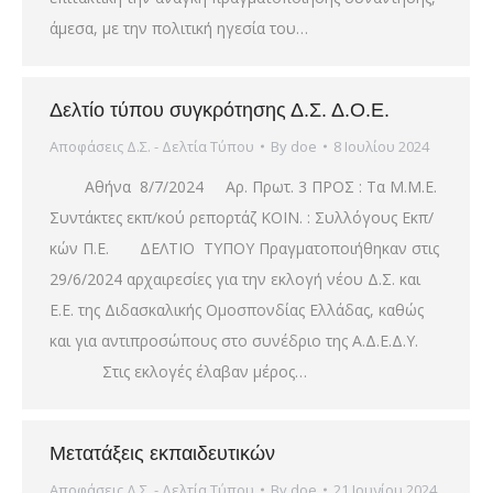
άμεσα, με την πολιτική ηγεσία του…
Δελτίο τύπου συγκρότησης Δ.Σ. Δ.Ο.Ε.
Αποφάσεις Δ.Σ. - Δελτία Τύπου
By
doe
8 Ιουλίου 2024
Αθήνα 8/7/2024 Αρ. Πρωτ. 3 ΠΡΟΣ : Τα Μ.Μ.Ε.
Συντάκτες εκπ/κού ρεπορτάζ ΚΟΙΝ. : Συλλόγους Εκπ/
κών Π.Ε. ΔΕΛΤΙΟ ΤΥΠΟΥ Πραγματοποιήθηκαν στις
29/6/2024 αρχαιρεσίες για την εκλογή νέου Δ.Σ. και
Ε.Ε. της Διδασκαλικής Ομοσπονδίας Ελλάδας, καθώς
και για αντιπροσώπους στο συνέδριο της Α.Δ.Ε.Δ.Υ.
Στις εκλογές έλαβαν μέρος…
Μετατάξεις εκπαιδευτικών
Αποφάσεις Δ.Σ. - Δελτία Τύπου
By
doe
21 Ιουνίου 2024