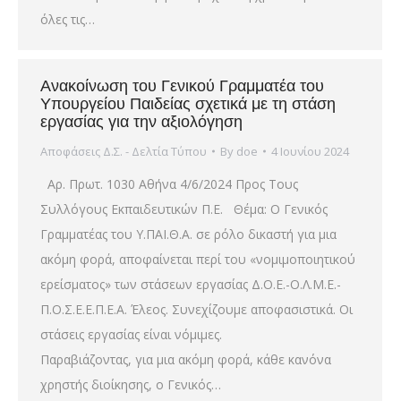
όλες τις…
Ανακοίνωση του Γενικού Γραμματέα του
Υπουργείου Παιδείας σχετικά με τη στάση
εργασίας για την αξιολόγηση
Αποφάσεις Δ.Σ. - Δελτία Τύπου
By
doe
4 Ιουνίου 2024
Αρ. Πρωτ. 1030 Αθήνα 4/6/2024 Προς Τους
Συλλόγους Εκπαιδευτικών Π.Ε. Θέμα: Ο Γενικός
Γραμματέας του Υ.ΠΑΙ.Θ.Α. σε ρόλο δικαστή για μια
ακόμη φορά, αποφαίνεται περί του «νομιμοποιητικού
ερείσματος» των στάσεων εργασίας Δ.Ο.Ε.-Ο.Λ.Μ.Ε.-
Π.Ο.Σ.Ε.Ε.Π.Ε.Α. Έλεος. Συνεχίζουμε αποφασιστικά. Οι
στάσεις εργασίας είναι νόμιμες.
Παραβιάζοντας, για μια ακόμη φορά, κάθε κανόνα
χρηστής διοίκησης, ο Γενικός…