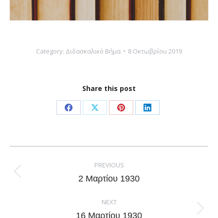
Category:
Διδασκαλικό Βήμα
8 Οκτωβρίου 2019
Share this post
Share
Share
Share
Share
on
on
on
on
Facebook
X
Pinterest
LinkedIn
Post
navigation
PREVIOUS
Previous
2 Μαρτίου 1930
post:
NEXT
Next
16 Μαρτίου 1930