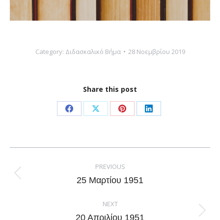
Category:
Διδασκαλικό Βήμα
28 Νοεμβρίου 2019
Share this post
Share
Share
Share
Share
on
on
on
on
Facebook
X
Pinterest
LinkedIn
Post
navigation
PREVIOUS
Previous
25 Μαρτίου 1951
post:
NEXT
Next
20 Απριλίου 1951