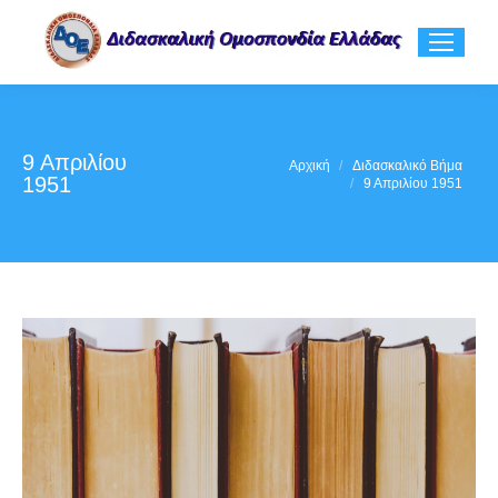
9 Απριλίου
You are here:
Αρχική
Διδασκαλικό Βήμα
1951
9 Απριλίου 1951