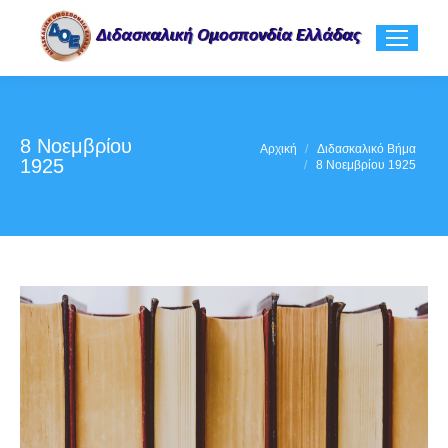
8 Νοεμβρίου
You are here:
Αρχική
Διδασκαλικό Βήμα
1925
8 Νοεμβρίου 1925