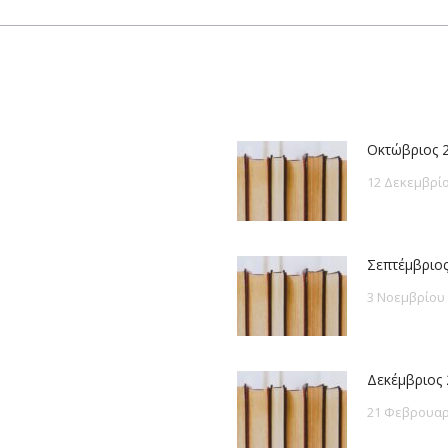
post:
Οκτώβριος 
12 Δεκεμβρίο
Σεπτέμβριος
3 Νοεμβρίου
Δεκέμβριος 
21 Φεβρουαρ