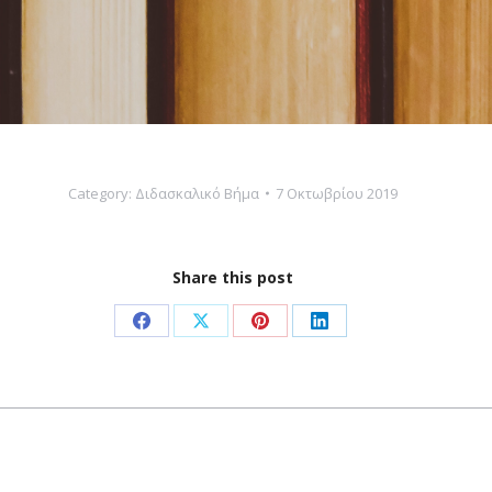
Category:
Διδασκαλικό Βήμα
7 Οκτωβρίου 2019
Share this post
Share
Share
Share
Share
on
on
on
on
Facebook
X
Pinterest
LinkedIn
Next