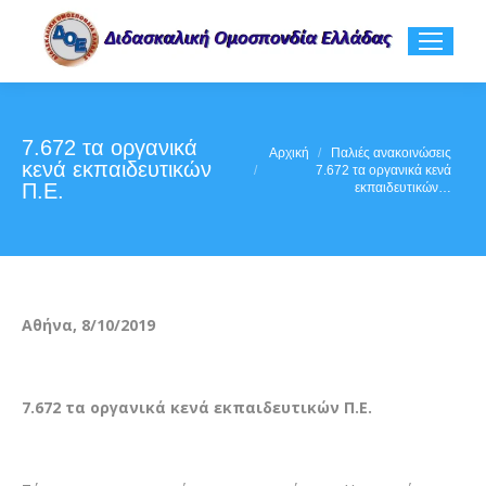
7.672 τα οργανικά
You are here:
Αρχική
Παλιές ανακοινώσεις
κενά εκπαιδευτικών
7.672 τα οργανικά κενά
Π.Ε.
εκπαιδευτικών…
Αθήνα, 8/10/2019
7.672 τα οργανικά κενά εκπαιδευτικών Π.Ε.