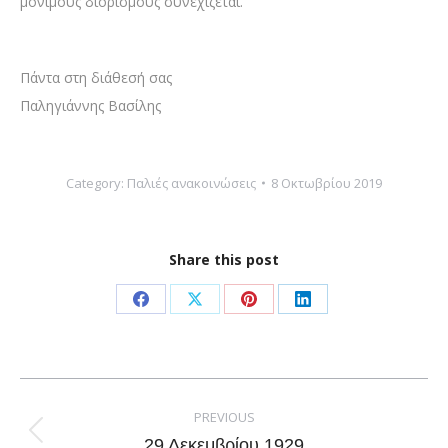
μόνιμους διορισμούς συνεχίζεται.
Πάντα στη διάθεσή σας
Παληγιάννης Βασίλης
Category:
Παλιές ανακοινώσεις
8 Οκτωβρίου 2019
Share this post
Share
Share
Share
Share
on
on
on
on
Facebook
X
Pinterest
LinkedIn
Post
navigation
PREVIOUS
Previous
29 Δεκεμβρίου 1929