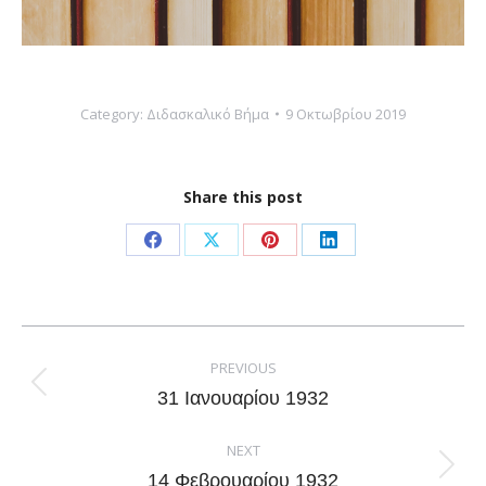
Category:
Διδασκαλικό Βήμα
9 Οκτωβρίου 2019
Share this post
Share
Share
Share
Share
on
on
on
on
Facebook
X
Pinterest
LinkedIn
Post
navigation
PREVIOUS
Previous
31 Ιανουαρίου 1932
post:
NEXT
Next
14 Φεβρουαρίου 1932