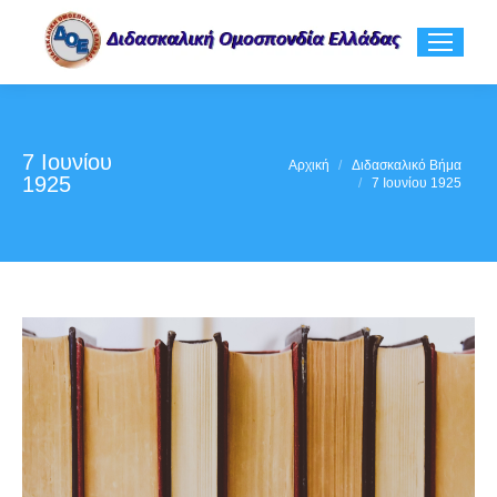
7 Ιουνίου
You are here:
Αρχική
Διδασκαλικό Βήμα
1925
7 Ιουνίου 1925