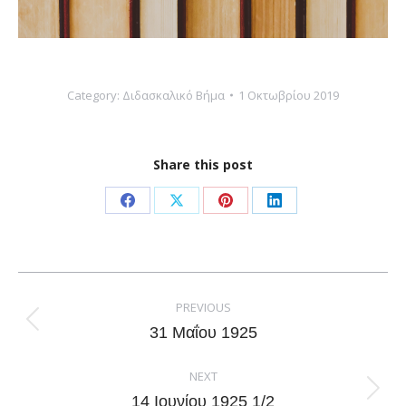
Category:
Διδασκαλικό Βήμα
1 Οκτωβρίου 2019
Share this post
Share
Share
Share
Share
on
on
on
on
Facebook
X
Pinterest
LinkedIn
Post
navigation
PREVIOUS
Previous
31 Μαΐου 1925
post:
NEXT
Next
14 Ιουνίου 1925 1/2