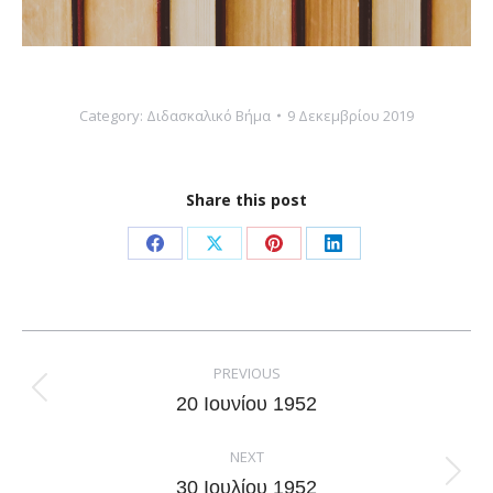
Category:
Διδασκαλικό Βήμα
9 Δεκεμβρίου 2019
Share this post
Share
Share
Share
Share
on
on
on
on
Facebook
X
Pinterest
LinkedIn
Post
navigation
PREVIOUS
Previous
20 Ιουνίου 1952
post:
NEXT
Next
30 Ιουλίου 1952