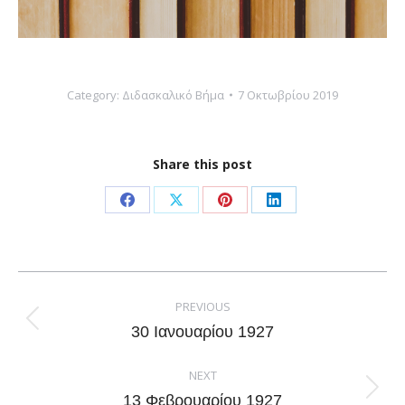
Category:
Διδασκαλικό Βήμα
7 Οκτωβρίου 2019
Share this post
Share
Share
Share
Share
on
on
on
on
Facebook
X
Pinterest
LinkedIn
Post
navigation
PREVIOUS
Previous
30 Ιανουαρίου 1927
post:
NEXT
Next
13 Φεβρουαρίου 1927