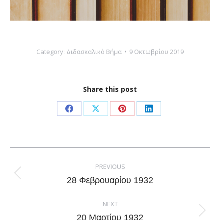
Category:
Διδασκαλικό Βήμα
9 Οκτωβρίου 2019
Share this post
Share
Share
Share
Share
on
on
on
on
Facebook
X
Pinterest
LinkedIn
Post
navigation
PREVIOUS
Previous
28 Φεβρουαρίου 1932
post:
NEXT
Next
20 Μαρτίου 1932